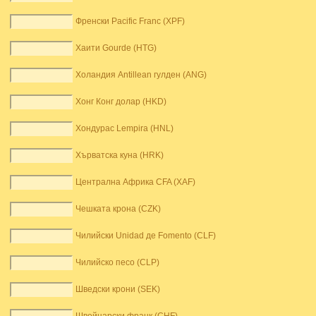
Френски Pacific Franc (XPF)
Хаити Gourde (HTG)
Холандия Antillean гулден (ANG)
Хонг Конг долар (HKD)
Хондурас Lempira (HNL)
Хърватска куна (HRK)
Централна Африка CFA (XAF)
Чешката крона (CZK)
Чилийски Unidad де Fomento (CLF)
Чилийско песо (CLP)
Шведски крони (SEK)