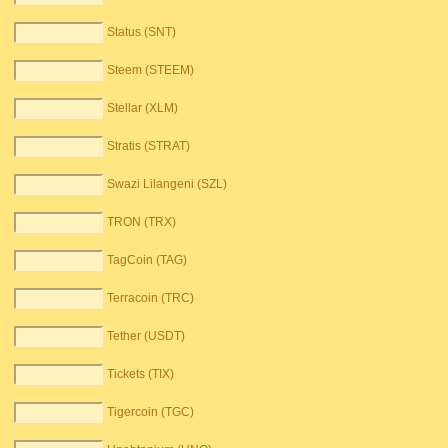
Status (SNT)
Steem (STEEM)
Stellar (XLM)
Stratis (STRAT)
Swazi Lilangeni (SZL)
TRON (TRX)
TagCoin (TAG)
Terracoin (TRC)
Tether (USDT)
Tickets (TIX)
Tigercoin (TGC)