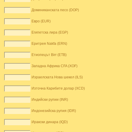
Доминиканската песо (DOP)
Евро (EUR)
Египетска лира (EGP)
Еритрея Nakfa (ERN)
Етиопецът Birr (ETB)
Западна Африка CFA (XOF)
Израелската Нова шекел (ILS)
Източна Карибите долар (XCD)
Индийски рупии (INR)
Индонезийска рупия (IDR)
Иракски динара (IQD)