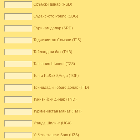
Сръбски динар (RSD)
Суданското Pound (SDG)
Суринам долар (SRD)
Таджикистан Сомони (TJS)
Тайландски бат (THB)
Танзания Шилинг (TZS)
Тонга Pa&#39;Anga (TOP)
Тринидад и Тобаго долар (TTD)
Тунизийски динар (TND)
Туркменистан Манат (TMT)
Уганда Шилинг (UGX)
Узбекистански Som (UZS)