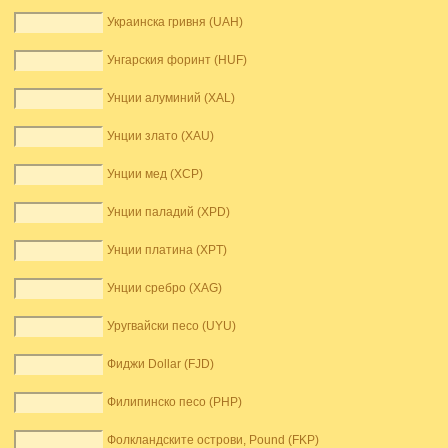
Украинска гривня (UAH)
Унгарския форинт (HUF)
Унции алуминий (XAL)
Унции злато (XAU)
Унции мед (XCP)
Унции паладий (XPD)
Унции платина (XPT)
Унции сребро (XAG)
Уругвайски песо (UYU)
Фиджи Dollar (FJD)
Филипинско песо (PHP)
Фолкландските острови, Pound (FKP)