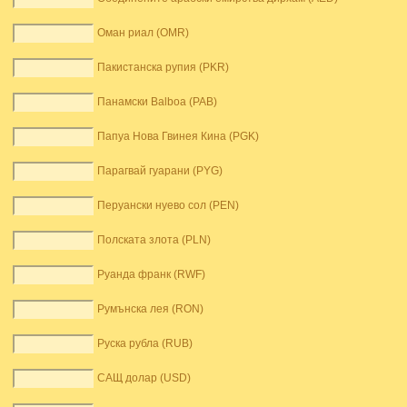
Оман риал (OMR)
Пакистанска рупия (PKR)
Панамски Balboa (PAB)
Папуа Нова Гвинея Кина (PGK)
Парагвай гуарани (PYG)
Перуански нуево сол (PEN)
Полската злота (PLN)
Руанда франк (RWF)
Румънска лея (RON)
Руска рубла (RUB)
САЩ долар (USD)