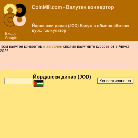
CoinMill.com - Валутен конвертор
Йордански динар (JOD) Валутна обмяна обменен
курс, Калкулатор
Вход с
Google
Този валутен конвертор
е актуален
спрямо валутните курсове от 8 Август
2026.
Йордански динар (JOD)