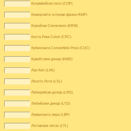
Колумбийско песо (COP)
Коморските острови франк (KMF)
Корейски Спечелено (KRW)
Коста Рика Colon (CRC)
Кубинската Convertible Peso (CUC)
Кувейтския динар (KWD)
Лао Кип (LAK)
Лесото Лоти (LSL)
Либерийски долар (LRD)
Либийския динар (LYD)
Ливанската лира (LBP)
Литовския литас (LTL)