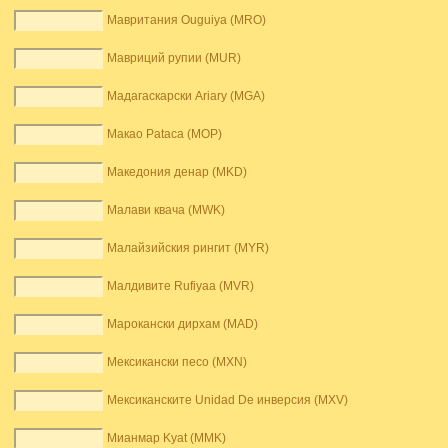
Мавритания Ouguiya (MRO)
Мавриций рупии (MUR)
Мадагаскарски Ariary (MGA)
Макао Pataca (MOP)
Македония денар (MKD)
Малави квача (MWK)
Малайзийския рингит (MYR)
Малдивите Rufiyaa (MVR)
Марокански дирхам (MAD)
Мексикански песо (MXN)
Мексиканските Unidad De инверсия (MXV)
Мианмар Kyat (MMK)