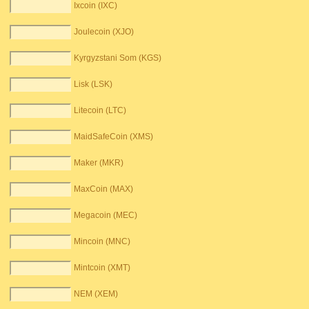
Ixcoin (IXC)
Joulecoin (XJO)
Kyrgyzstani Som (KGS)
Lisk (LSK)
Litecoin (LTC)
MaidSafeCoin (XMS)
Maker (MKR)
MaxCoin (MAX)
Megacoin (MEC)
Mincoin (MNC)
Mintcoin (XMT)
NEM (XEM)