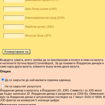
Швейцарски франк (CHF)
Шри Ланка рупии (LKR)
Южноафрикански ранд (ZAR)
Ямайски долар (JMD)
Японски йени (JPY)
Въведете сумата, която трябва да се преобразува в полето в ляво на валута
и натиснете бутона &quot;Convert&quot;. За да покажете Йордански динари и
само една друга валута, кликнете върху всяка друга валута.
Опции
Да се ​​закръгли до най-малката парична единица.
Не се закръглят резултати.
Йордански динар е валутата, в Йордания (JO, JOR). Символът за JOD могат
да бъдат написани JD. Йордански динар е разделена на 1000 fils. Обменният
курс за йордански динар е актуализиран последно на 7 Август 2026 от MSN. В
JOD фактор на конверсия 5 значещи цифри.