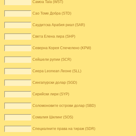
Самоа Tala (WST)
Сао Томе Добра (STD)
Саудитска Арабия риал (SAR)
Света Елена лира (SHP)
Северна Корея Спечелено (KPW)
Сейшели рупии (SCR)
Сиера Leonean Леоне (SLL)
Сингапурски долар (SGD)
Сирийски лири (SYP)
Соломоновите острови долар (SBD)
Сомалия Шилинг (SOS)
Специалните права на тираж (SDR)