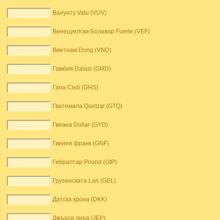
Вануату Vatu (VUV)
Венецуелски Боливар Fuerte (VEF)
Виетнам Dong (VND)
Гамбия Dalasi (GMD)
Гана Cedi (GHS)
Гватемала Quetzal (GTQ)
Гвиана Dollar (GYD)
Гвинея франк (GNF)
Гибралтар Pound (GIP)
Грузинската Lari (GEL)
Датска крона (DKK)
Джърси лира (JEP)