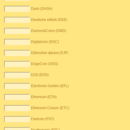
Dash (DASH)
Deutsche eMark (DEE)
DiamondCoins (DMD)
Digitalcoin (DGC)
Djiboutian франк (DJF)
DogeCoin (XDG)
EOS (EOS)
Electronic Gulden (EFL)
Ethereum (ETH)
Ethereum Classic (ETC)
Fastcoin (FST)