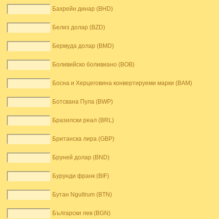
Бахрейн динар (BHD)
Белиз долар (BZD)
Бермуда долар (BMD)
Боливийско боливиано (BOB)
Босна и Херцеговина конвертируеми марки (BAM)
Ботсвана Пула (BWP)
Бразилски реал (BRL)
Британска лира (GBP)
Бруней долар (BND)
Бурунди франк (BIF)
Бутан Ngultrum (BTN)
Български лев (BGN)