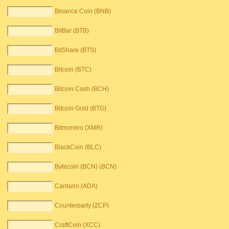
Binance Coin (BNB)
BitBar (BTB)
BitShare (BTS)
Bitcoin (BTC)
Bitcoin Cash (BCH)
Bitcoin Gold (BTG)
Bitmonero (XMR)
BlackCoin (BLC)
Bytecoin (BCN) (BCN)
Cardano (ADA)
Counterparty (ZCP)
CraftCoin (XCC)