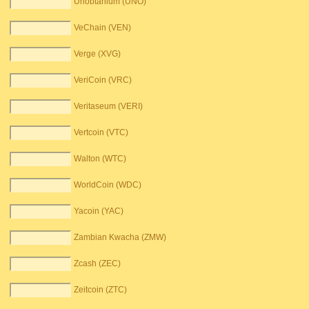
Unobtanium (UNO)
VeChain (VEN)
Verge (XVG)
VeriCoin (VRC)
Veritaseum (VERI)
Vertcoin (VTC)
Walton (WTC)
WorldCoin (WDC)
Yacoin (YAC)
Zambian Kwacha (ZMW)
Zcash (ZEC)
Zeitcoin (ZTC)