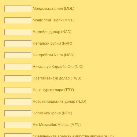
Молдовската лея (MDL)
Монголски Tugrik (MNT)
Намибия долар (NAD)
Непалски рупии (NPR)
Нигерийски Naira (NGN)
Никарагуа Кордоба Oro (NIO)
Нов тайвански долар (TWD)
Нова турска лира (TRY)
Новозеландският долар (NZD)
Норвежка крона (NOK)
Ню Мозамбик Metical (MZN)
Обединените арабски емирства дирхам (AED)