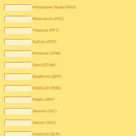
Philosopher Stones (PHS)
Phoenixcoin (PXC)
Populous (PPT)
PotCoin (POT)
Primecoin (XPM)
Qtum (QTUM)
QuarkCoin (QRK)
ReddCoin (RDD)
Ripple (XRP)
Sexcoin (SXC)
Siacoin (XSC)
SolarCoin (SLR)