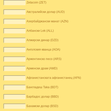
Zetacoin (ZET)
Австралийски долар (AUD)
Азербайджански манат (AZN)
Албански Lek (ALL)
Алжирски динар (DZD)
Анголския кванца (AOA)
Аржентинско песо (ARS)
Арменски драм (AMD)
Афганистанската афганистанец (AFN)
Бангладеш Taka (BDT)
Барбадос долар (BBD)
Бахамски долар (BSD)