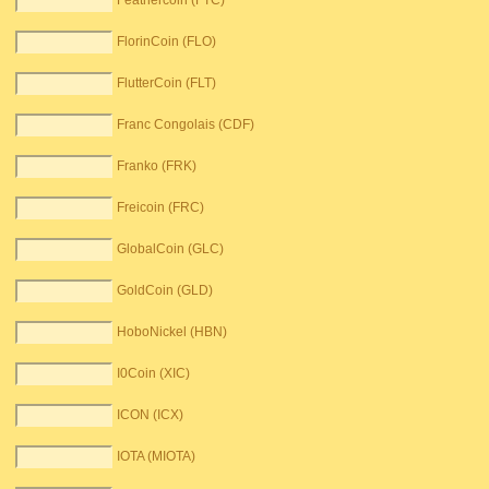
Feathercoin (FTC)
FlorinCoin (FLO)
FlutterCoin (FLT)
Franc Congolais (CDF)
Franko (FRK)
Freicoin (FRC)
GlobalCoin (GLC)
GoldCoin (GLD)
HoboNickel (HBN)
I0Coin (XIC)
ICON (ICX)
IOTA (MIOTA)