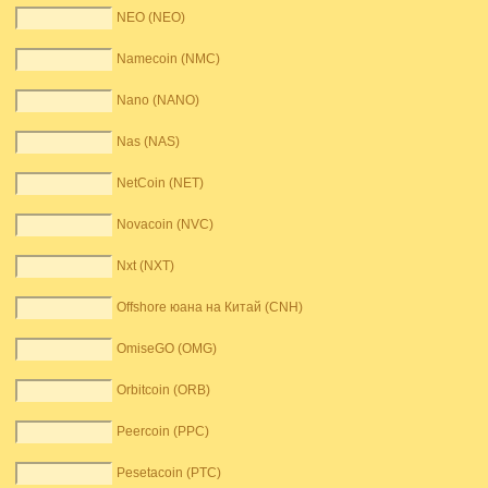
NEO (NEO)
Namecoin (NMC)
Nano (NANO)
Nas (NAS)
NetCoin (NET)
Novacoin (NVC)
Nxt (NXT)
Offshore юана на Китай (CNH)
OmiseGO (OMG)
Orbitcoin (ORB)
Peercoin (PPC)
Pesetacoin (PTC)