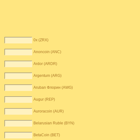
0x (ZRX)
Anoncoin (ANC)
Ardor (ARDR)
Argentum (ARG)
Aruban Флорин (AWG)
Augur (REP)
Auroracoin (AUR)
Belarusian Ruble (BYN)
BetaCoin (BET)