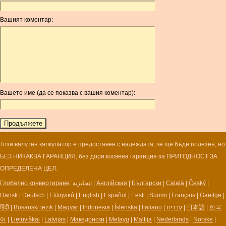
ANC
ANG
Вашият коментар:
AOA
ARDR
ARG
ARS
AUD
AUR
Вашето име (да се показва с вашия коментар):
AWG
AZN
BAM
BBD
BCH
Този валутен калкулатор е предоставен с надеждата, че ще бъде полезен, но
BCN
БЕЗ НИКАКВА ГАРАНЦИЯ, без дори косвена гаранция за ПРИГОДНОСТ ЗА
BDT
ОПРЕДЕЛЕНА ЦЕЛ.
BET
Глобално конвертиране
:
انجليزية
|
Англійская
|
Български
|
Català
|
Český
|
BGN
Dansk
|
Deutsch
|
Ελληνικά
|
English
|
Español
|
Eesti
|
Suomi
|
Français
|
Gaeilge
|
BHD
हिंदी
|
Bosanski jezik
|
Magyar
|
Indonesia
|
Íslenska
|
Italiano
|
עברית
|
日本語
|
한국
BIF
어
|
Lietuviškai
|
Latvijas
|
Македонски
|
Melayu
|
Maltija
|
Nederlands
|
Norske
|