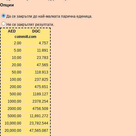
Опции
Да се ​​закръгли до най-малката парична единица.
Не се закръглят резултати.
AED
DGC
coinmill.com
2.00
4.757
5.00
11.891
10.00
23.783
20.00
47.565
50.00
118.913
100.00
237.825
200.00
475.651
500.00
1189.127
1000.00
2378.254
2000.00
4756.509
5000.00
11,891.272
10,000.00
23,782.544
20,000.00
47,565.087