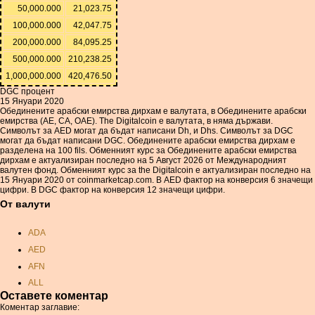
50,000.000
21,023.75
100,000.000
42,047.75
200,000.000
84,095.25
500,000.000
210,238.25
1,000,000.000
420,476.50
DGC процент
15 Януари 2020
Обединените арабски емирства дирхам е валутата, в Обединените арабски
емирства (AE, СА, ОАЕ). The Digitalcoin е валутата, в няма държави.
Символът за AED могат да бъдат написани Dh, и Dhs. Символът за DGC
могат да бъдат написани DGC. Обединените арабски емирства дирхам е
разделена на 100 fils. Обменният курс за Обединените арабски емирства
дирхам е актуализиран последно на 5 Август 2026 от Международният
валутен фонд. Обменният курс за the Digitalcoin е актуализиран последно на
15 Януари 2020 от coinmarketcap.com. В AED фактор на конверсия 6 значещи
цифри. В DGC фактор на конверсия 12 значещи цифри.
От валути
ADA
AED
AFN
ALL
Оставете коментар
AMD
Коментар заглавие: