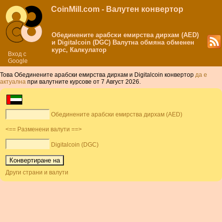
CoinMill.com - Валутен конвертор
Обединените арабски емирства дирхам (AED)
и Digitalcoin (DGC) Валутна обмяна обменен
курс, Калкулатор
Вход с
Google
Това Обединените арабски емирства дирхам и Digitalcoin конвертор
да е
актуална
при валутните курсове от 7 Август 2026.
Обединените арабски емирства дирхам (AED)
<== Разменени валути ==>
Digitalcoin (DGC)
Други страни и валути