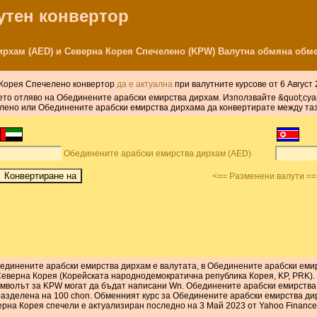
лутен конвертор
ирхам (AED) и Северна Корея Спечелено (KPW) Валутна обмяна обме
 Корея Спечелено конвертор
да е актуална
при валутните курсове от 6 Август 
лето отляво на Обединените арабски емирства дирхам. Използвайте &quot;суа
ено или Обединените арабски емирства дирхама да конвертирате между тази 
Обединените арабски емирства дирхам (AED)
<== Разменени валути ==
единените арабски емирства дирхам е валутата, в Обединените арабски емир
Северна Корея (Корейската народнодемократична република Корея, KP, PRK).
мволът за KPW могат да бъдат написани Wn. Обединените арабски емирства д
разделена на 100 chon. Обменният курс за Обединените арабски емирства дир
рна Корея спечели е актуализиран последно на 3 Май 2023 от Yahoo Finance