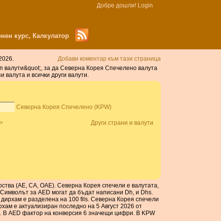
Добре дошли!
Login
нен курс, Калкулатор
2026.
Добави коментар към тази страница
п валути&quot;, за да Северна Корея Спечелено валута
валута и всички други валути.
Северна Корея Спечелено (KPW)
>
Други страни и валути
ства (AE, СА, ОАЕ). Северна Корея спечели е валутата,
 Символът за AED могат да бъдат написани Dh, и Dhs.
ирхам е разделена на 100 fils. Северна Корея спечели
хам е актуализиран последно на 5 Август 2026 от
. В AED фактор на конверсия 6 значещи цифри. В KPW