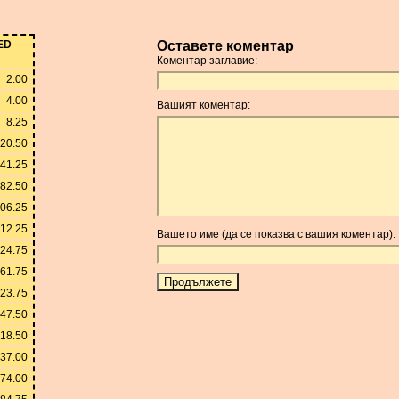
ED
Оставете коментар
Коментар заглавие:
2.00
4.00
Вашият коментар:
8.25
20.50
41.25
82.50
06.25
12.25
Вашето име (да се показва с вашия коментар):
24.75
61.75
23.75
47.50
618.50
237.00
474.00