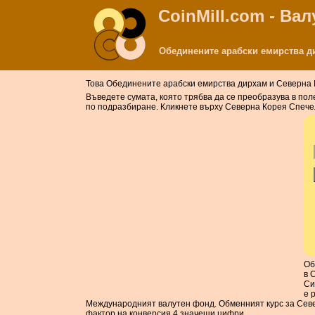
CoinMill.com - Ва
Обединените арабски емирства д
Това Обединените арабски емирства дирхам и Северна
Въведете сумата, която трябва да се преобразува в по
по подразбиране. Кликнете върху Северна Корея Спечел
Об
в 
Си
е 
Международният валутен фонд. Обменният курс за Севе
фактор на конверсия 4 значещи цифри.