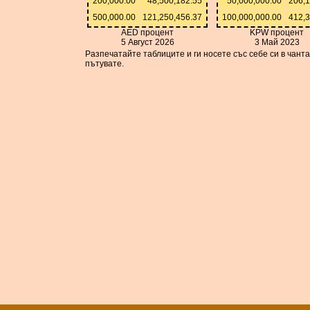
200,000.00
48,500,182.55
50,000,000.00
206,1
500,000.00
121,250,456.37
100,000,000.00
412,3
AED процент
KPW процент
5 Август 2026
3 Май 2023
Разпечатайте таблиците и ги носете със себе си в чант
пътувате.