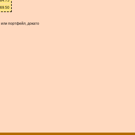
84.75
69.50
а или портфейл, докато