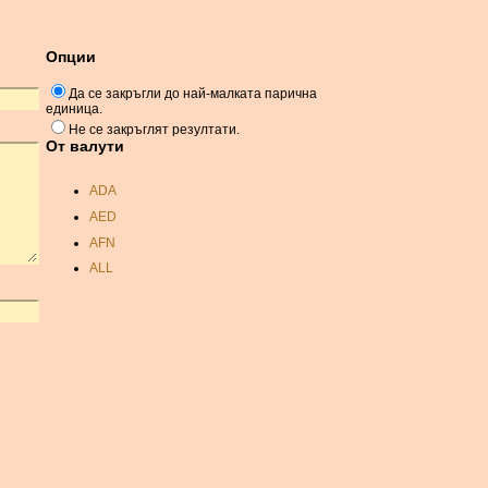
Опции
Да се ​​закръгли до най-малката парична
единица.
Не се закръглят резултати.
От валути
ADA
AED
AFN
ALL
AMD
ANC
ANG
AOA
ARDR
ARG
ARS
AUD