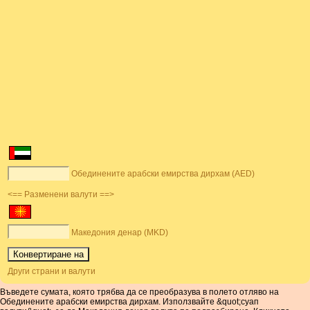
Обединените арабски емирства дирхам (AED)
<== Разменени валути ==>
Македония денар (MKD)
Други страни и валути
Въведете сумата, която трябва да се преобразува в полето отляво на
Обединените арабски емирства дирхам. Използвайте &quot;суап