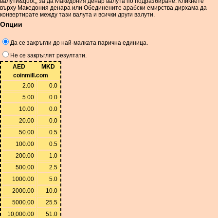
валути&quot;, за да Македония денар валута по подразбиране. Кликнете
върху Македония денара или Обединените арабски емирства дирхама да
конвертирате между тази валута и всички други валути.
Опции
Да се ​​закръгли до най-малката парична единица.
Не се закръглят резултати.
AED
MKD
coinmill.com
2.00
0.0
5.00
0.0
10.00
0.0
20.00
0.0
50.00
0.5
100.00
0.5
200.00
1.0
500.00
2.5
1000.00
5.0
2000.00
10.0
5000.00
25.5
10,000.00
51.0