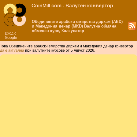
CoinMill.com - Валутен конвертор
Обединените арабски емирства дирхам (AED)
и Македония денар (MKD) Валутна обмяна
обменен курс, Калкулатор
Вход с
Google
Това Обединените арабски емирства дирхам и Македония денар конвертор
да е актуална
при валутните курсове от 5 Август 2026.