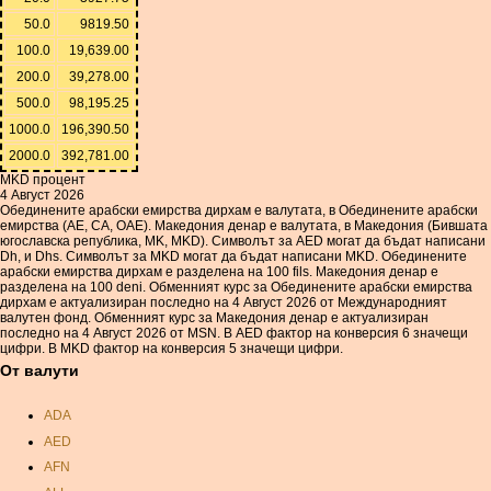
50.0
9819.50
100.0
19,639.00
200.0
39,278.00
500.0
98,195.25
1000.0
196,390.50
2000.0
392,781.00
MKD процент
4 Август 2026
Обединените арабски емирства дирхам е валутата, в Обединените арабски
емирства (AE, СА, ОАЕ). Македония денар е валутата, в Македония (Бившата
югославска република, MK, MKD). Символът за AED могат да бъдат написани
Dh, и Dhs. Символът за MKD могат да бъдат написани MKD. Обединените
арабски емирства дирхам е разделена на 100 fils. Македония денар е
разделена на 100 deni. Обменният курс за Обединените арабски емирства
дирхам е актуализиран последно на 4 Август 2026 от Международният
валутен фонд. Обменният курс за Македония денар е актуализиран
последно на 4 Август 2026 от MSN. В AED фактор на конверсия 6 значещи
цифри. В MKD фактор на конверсия 5 значещи цифри.
От валути
ADA
AED
AFN