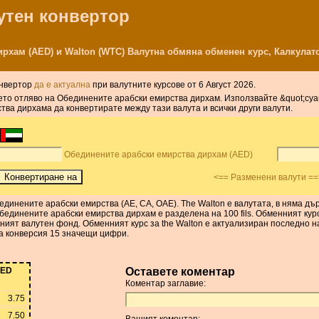
лутен конвертор
рхам (AED) и Walton (WTC) Валутна обмяна обменен курс, Калкулат
онвертор
да е актуална
при валутните курсове от 6 Август 2026.
ето отляво на Обединените арабски емирства дирхам. Използвайте &quot;суап
ва дирхама да конвертирате между тази валута и всички други валути.
Обединените арабски емирства дирхам (AED)
<== Разменени валути ==
динените арабски емирства (AE, СА, ОАЕ). The Walton е валутата, в няма дъ
единените арабски емирства дирхам е разделена на 100 fils. Обменният кур
ният валутен фонд. Обменният курс за the Walton е актуализиран последно н
а конверсия 15 значещи цифри.
ED
Оставете коментар
Коментар заглавие:
3.75
7.50
Вашият коментар: