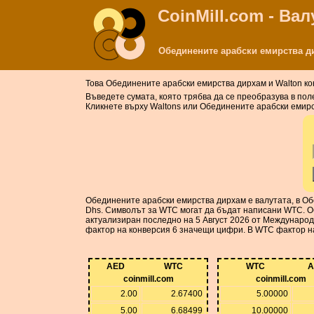
CoinMill.com - Ва
Обединените арабски емирства ди
Това Обединените арабски емирства дирхам и Walton к
Въведете сумата, която трябва да се преобразува в пол
Кликнете върху Waltons или Обединените арабски емирст
Обединените арабски емирства дирхам е валутата, в Обе
Dhs. Символът за WTC могат да бъдат написани WTC. Об
актуализиран последно на 5 Август 2026 от Международ
фактор на конверсия 6 значещи цифри. В WTC фактор н
AED
WTC
WTC
A
coinmill.com
coinmill.com
2.00
2.67400
5.00000
5.00
6.68499
10.00000