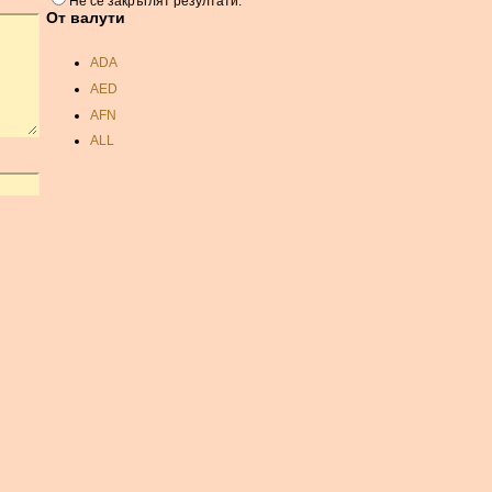
Не се закръглят резултати.
От валути
ADA
AED
AFN
ALL
AMD
ANC
ANG
AOA
ARDR
ARG
ARS
AUD
AUR
AWG
AZN
BAM
BBD