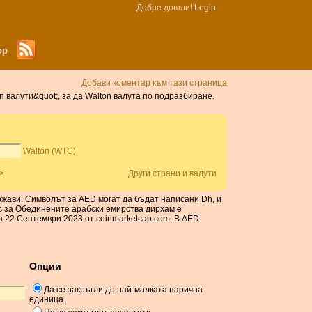
Добре дошли!
Login
ор
Добави коментар към тази страница
 валути&quot;, за да Walton валута по подразбиране.
Walton (WTC)
>
Други страни и валути
ржави. Символът за AED могат да бъдат написани Dh, и
с за Обединените арабски емирства дирхам е
а 22 Септември 2023 от coinmarketcap.com. В AED
Опции
Да се ​​закръгли до най-малката парична
единица.