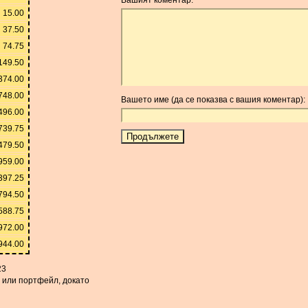
15.00
37.50
74.75
149.50
374.00
748.00
Вашето име (да се показва с вашия коментар):
496.00
739.75
479.50
959.00
397.25
794.50
588.75
972.00
944.00
23
а или портфейл, докато