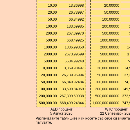
10.00
13.36998
20.00000
20.00
26.73997
50.00000
50.00
66.84992
100.00000
100.00
133.69985
200.00000
200.00
267.39970
500.00000
500.00
668.49925
1000.00000
1000.00
1336.99850
2000.00000
1
2000.00
2673.99699
5000.00000
3
5000.00
6684.99248
10,000.00000
7
10,000.00
13,369.98497
20,000.00000
14,
20,000.00
26,739.96994
50,000.00000
37,
50,000.00
66,849.92484
100,000.00000
74,
100,000.00
133,699.84969
200,000.00000
149,
200,000.00
267,399.69938
500,000.00000
373,
500,000.00
668,499.24844
1,000,000.00000
747,
AED процент
WTC процент
5 Август 2026
22 Септември 20
Разпечатайте таблиците и ги носете със себе си в чант
пътувате.