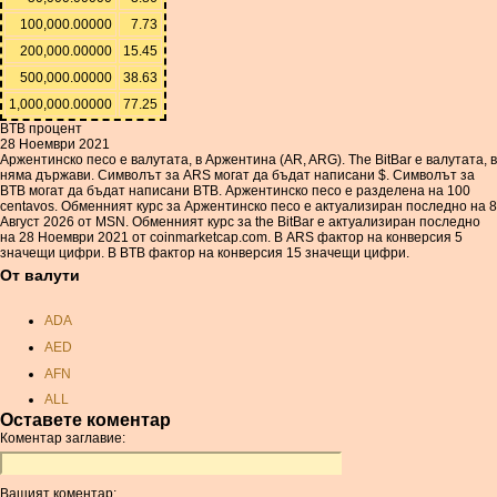
100,000.00000
7.73
200,000.00000
15.45
500,000.00000
38.63
1,000,000.00000
77.25
BTB процент
28 Ноември 2021
Аржентинско песо е валутата, в Аржентина (AR, ARG). The BitBar е валутата, в
няма държави. Символът за ARS могат да бъдат написани $. Символът за
BTB могат да бъдат написани BTB. Аржентинско песо е разделена на 100
centavos. Обменният курс за Аржентинско песо е актуализиран последно на 8
Август 2026 от MSN. Обменният курс за the BitBar е актуализиран последно
на 28 Ноември 2021 от coinmarketcap.com. В ARS фактор на конверсия 5
значещи цифри. В BTB фактор на конверсия 15 значещи цифри.
От валути
ADA
AED
AFN
ALL
Оставете коментар
AMD
Коментар заглавие:
ANC
ANG
Вашият коментар: