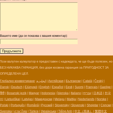
AOA
ARDR
ARG
ARS
AUD
AUR
Вашето име (да се показва с вашия коментар):
AWG
AZN
BAM
BBD
BCH
Този валутен калкулатор е предоставен с надеждата, че ще бъде полезен, но
BCN
БЕЗ НИКАКВА ГАРАНЦИЯ, без дори косвена гаранция за ПРИГОДНОСТ ЗА
BDT
ОПРЕДЕЛЕНА ЦЕЛ.
BET
Глобално конвертиране
:
انجليزية
|
Англійская
|
Български
|
Català
|
Český
|
BGN
Dansk
|
Deutsch
|
Ελληνικά
|
English
|
Español
|
Eesti
|
Suomi
|
Français
|
Gaeilge
|
BHD
हिंदी
|
Bosanski jezik
|
Magyar
|
Indonesia
|
Íslenska
|
Italiano
|
עברית
|
日本語
|
한국
BIF
어
|
Lietuviškai
|
Latvijas
|
Македонски
|
Melayu
|
Maltija
|
Nederlands
|
Norske
|
BLC
Polski
|
Português
|
Română
|
Русский
|
Slovensky
|
Slovenski
|
Shqiptar
|
Српски
|
BMD
Svenska
|
ภาษาไทย
|
Türkçe
|
Українська
|
Tiếng Anh
|
中文（简体）
|
繁體中文