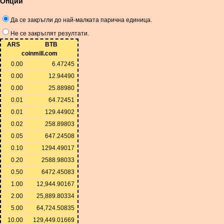
Опции
Да се ​​закръгли до най-малката парична единица.
Не се закръглят резултати.
ARS
BTB
coinmill.com
0.00
6.47245
0.00
12.94490
0.00
25.88980
0.01
64.72451
0.01
129.44902
0.02
258.89803
0.05
647.24508
0.10
1294.49017
0.20
2588.98033
0.50
6472.45083
1.00
12,944.90167
2.00
25,889.80334
5.00
64,724.50835
10.00
129,449.01669