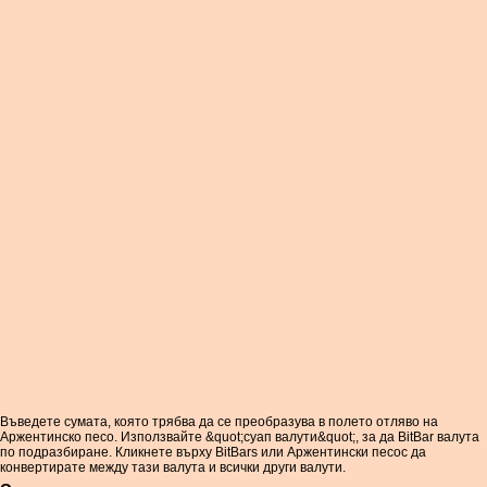
Въведете сумата, която трябва да се преобразува в полето отляво на
Аржентинско песо. Използвайте &quot;суап валути&quot;, за да BitBar валута
по подразбиране. Кликнете върху BitBars или Аржентински песос да
конвертирате между тази валута и всички други валути.