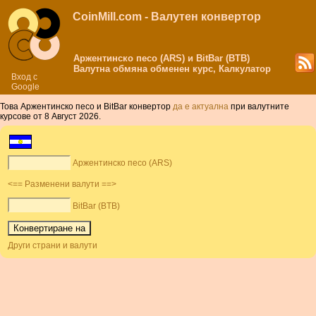
CoinMill.com - Валутен конвертор
Аржентинско песо (ARS) и BitBar (BTB)
Валутна обмяна обменен курс, Калкулатор
Вход с
Google
Това Аржентинско песо и BitBar конвертор
да е актуална
при валутните
курсове от 8 Август 2026.
Аржентинско песо (ARS)
<== Разменени валути ==>
BitBar (BTB)
Други страни и валути