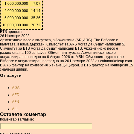
1,000,000.000
7.07
2,000,000.000
14.14
5,000,000.000
35.36
10,000,000.000
70.72
BTS процент
26 Ноември 2023
Аржентинско песо е валутата, в Аржентина (AR, ARG). The BitShare е
валутата, в няма държави. Символът за ARS могат да бъдат написани $.
Символът за BTS могат да бъдат написани BTS. Аржентинско песо е
разделена на 100 centavos. Обменният курс за Аржентинско песо е
актуализиран последно на 6 Август 2026 от MSN. Обменният курс за the
BitShare е актуализиран последно на 26 Ноември 2023 от coinmarketcap.com.
В ARS фактор на конверсия 5 значещи цифри. В BTS фактор на конверсия 15
значещи цифри.
От валути
ADA
AED
AFN
ALL
Оставете коментар
AMD
Коментар заглавие:
ANC
ANG