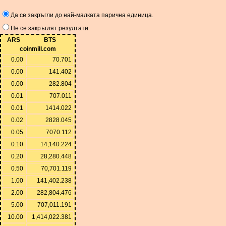
Да се ​​закръгли до най-малката парична единица.
Не се закръглят резултати.
ARS
BTS
coinmill.com
0.00
70.701
0.00
141.402
0.00
282.804
0.01
707.011
0.01
1414.022
0.02
2828.045
0.05
7070.112
0.10
14,140.224
0.20
28,280.448
0.50
70,701.119
1.00
141,402.238
2.00
282,804.476
5.00
707,011.191
10.00
1,414,022.381