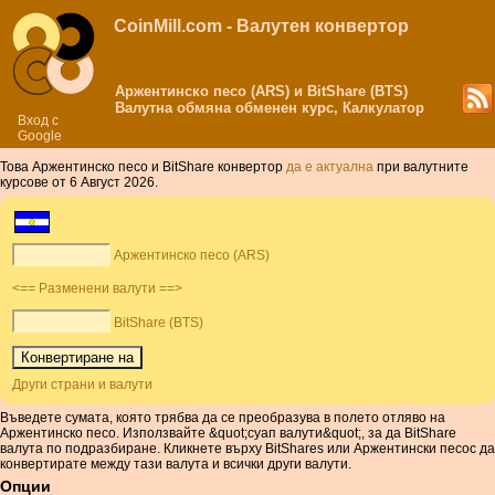
CoinMill.com - Валутен конвертор
Аржентинско песо (ARS) и BitShare (BTS)
Валутна обмяна обменен курс, Калкулатор
Вход с
Google
Това Аржентинско песо и BitShare конвертор
да е актуална
при валутните
курсове от 6 Август 2026.
Аржентинско песо (ARS)
<== Разменени валути ==>
BitShare (BTS)
Други страни и валути
Въведете сумата, която трябва да се преобразува в полето отляво на
Аржентинско песо. Използвайте &quot;суап валути&quot;, за да BitShare
валута по подразбиране. Кликнете върху BitShares или Аржентински песос да
конвертирате между тази валута и всички други валути.
Опции