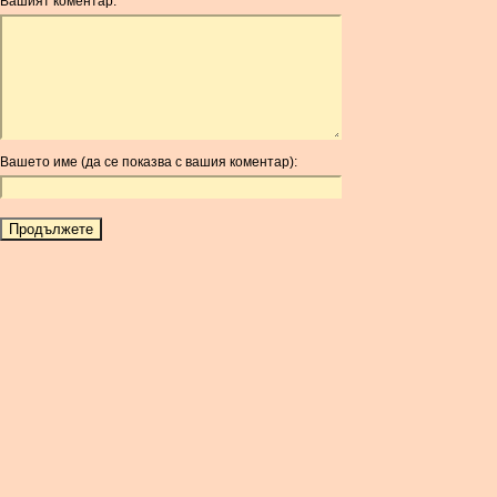
Вашият коментар:
AOA
ARDR
ARG
ARS
AUD
AUR
Вашето име (да се показва с вашия коментар):
AWG
AZN
BAM
BBD
BCH
BCN
BDT
BET
BGN
BHD
BIF
BLC
BMD