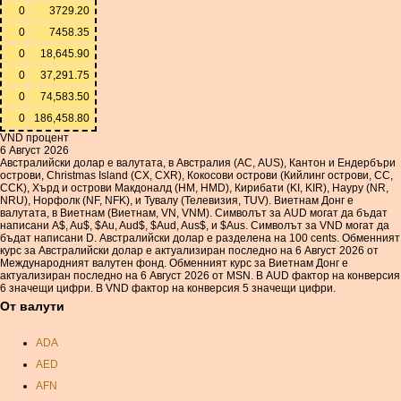
0
3729.20
0
7458.35
0
18,645.90
0
37,291.75
0
74,583.50
0
186,458.80
VND процент
6 Август 2026
Австралийски долар е валутата, в Австралия (АС, AUS), Кантон и Ендербъри
острови, Christmas Island (CX, CXR), Кокосови острови (Кийлинг острови, CC,
CCK), Хърд и острови Макдоналд (HM, HMD), Кирибати (KI, KIR), Науру (NR,
NRU), Норфолк (NF, NFK), и Тувалу (Телевизия, TUV). Виетнам Донг е
валутата, в Виетнам (Виетнам, VN, VNM). Символът за AUD могат да бъдат
написани A$, Au$, $Au, Aud$, $Aud, Aus$, и $Aus. Символът за VND могат да
бъдат написани D. Австралийски долар е разделена на 100 cents. Обменният
курс за Австралийски долар е актуализиран последно на 6 Август 2026 от
Международният валутен фонд. Обменният курс за Виетнам Донг е
актуализиран последно на 6 Август 2026 от MSN. В AUD фактор на конверсия
6 значещи цифри. В VND фактор на конверсия 5 значещи цифри.
От валути
ADA
AED
AFN