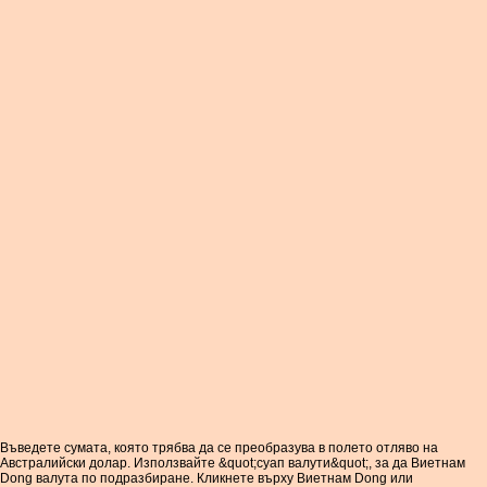
Въведете сумата, която трябва да се преобразува в полето отляво на
Австралийски долар. Използвайте &quot;суап валути&quot;, за да Виетнам
Dong валута по подразбиране. Кликнете върху Виетнам Dong или