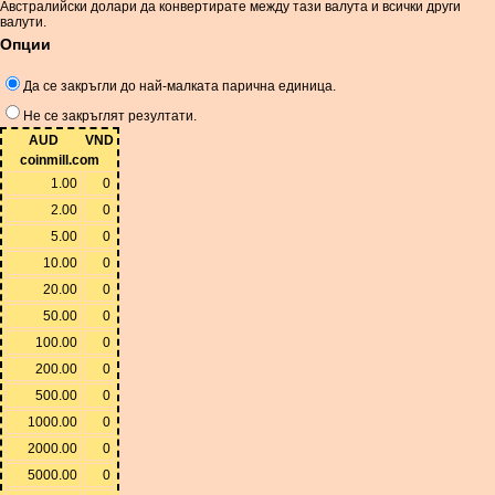
Австралийски долари да конвертирате между тази валута и всички други
валути.
Опции
Да се ​​закръгли до най-малката парична единица.
Не се закръглят резултати.
AUD
VND
coinmill.com
1.00
0
2.00
0
5.00
0
10.00
0
20.00
0
50.00
0
100.00
0
200.00
0
500.00
0
1000.00
0
2000.00
0
5000.00
0