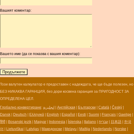
ANG
Вашият коментар:
AOA
ARDR
ARG
ARS
AUD
AUR
Вашето име (да се показва с вашия коментар):
AWG
AZN
BAM
BBD
BCH
Този валутен калкулатор е предоставен с надеждата, че ще бъде полезен, но
BCN
БЕЗ НИКАКВА ГАРАНЦИЯ, без дори косвена гаранция за ПРИГОДНОСТ ЗА
BDT
ОПРЕДЕЛЕНА ЦЕЛ.
BET
Глобално конвертиране
:
انجليزية
|
Англійская
|
Български
|
Català
|
Český
|
BGN
Dansk
|
Deutsch
|
Ελληνικά
|
English
|
Español
|
Eesti
|
Suomi
|
Français
|
Gaeilge
|
BHD
हिंदी
|
Bosanski jezik
|
Magyar
|
Indonesia
|
Íslenska
|
Italiano
|
עברית
|
日本語
|
한국
BIF
어
|
Lietuviškai
|
Latvijas
|
Македонски
|
Melayu
|
Maltija
|
Nederlands
|
Norske
|
BLC