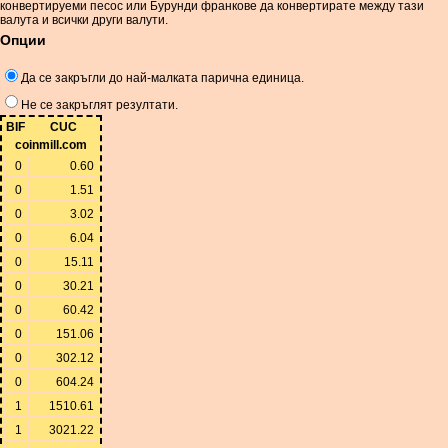
конвертируеми песос или Бурунди франкове да конвертирате между тази
валута и всички други валути.
Опции
Да се ​​закръгли до най-малката парична единица.
Не се закръглят резултати.
BIF
CUC
coinmill.com
0
0.60
0
1.51
0
3.02
0
6.04
0
15.11
0
30.21
0
60.42
0
151.06
0
302.12
0
604.24
1
1510.61
1
3021.22