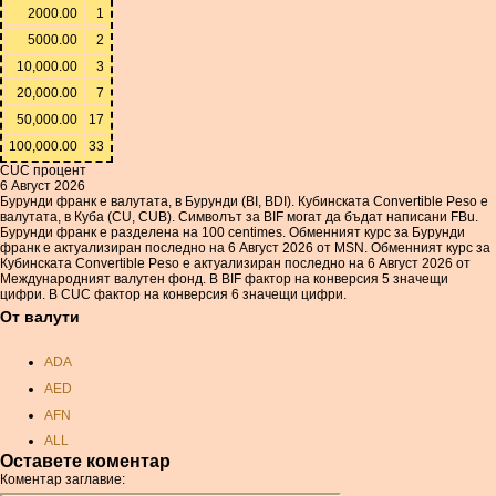
2000.00
1
5000.00
2
10,000.00
3
20,000.00
7
50,000.00
17
100,000.00
33
CUC процент
6 Август 2026
Бурунди франк е валутата, в Бурунди (BI, BDI). Кубинската Convertible Peso е
валутата, в Куба (CU, CUB). Символът за BIF могат да бъдат написани FBu.
Бурунди франк е разделена на 100 centimes. Обменният курс за Бурунди
франк е актуализиран последно на 6 Август 2026 от MSN. Обменният курс за
Кубинската Convertible Peso е актуализиран последно на 6 Август 2026 от
Международният валутен фонд. В BIF фактор на конверсия 5 значещи
цифри. В CUC фактор на конверсия 6 значещи цифри.
От валути
ADA
AED
AFN
ALL
Оставете коментар
AMD
Коментар заглавие:
ANC