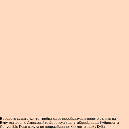
Въведете сумата, която трябва да се преобразува в полето отляво на
Бурунди франк. Използвайте &quot;суап валути&quot;, за да Кубинската
Convertible Peso валута по подразбиране. Кликнете върху Куба