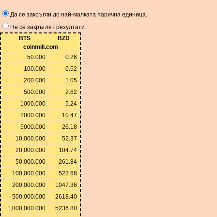
Да се ​​закръгли до най-малката парична единица.
Не се закръглят резултати.
BTS
BZD
coinmill.com
50.000
0.26
100.000
0.52
200.000
1.05
500.000
2.62
1000.000
5.24
2000.000
10.47
5000.000
26.18
10,000.000
52.37
20,000.000
104.74
50,000.000
261.84
100,000.000
523.68
200,000.000
1047.36
500,000.000
2618.40
1,000,000.000
5236.80