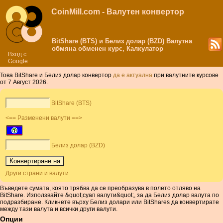
CoinMill.com - Валутен конвертор
BitShare (BTS) и Белиз долар (BZD) Валутна
обмяна обменен курс, Калкулатор
Вход с
Google
Това BitShare и Белиз долар конвертор
да е актуална
при валутните курсове
от 7 Август 2026.
BitShare (BTS)
<== Разменени валути ==>
Белиз долар (BZD)
Други страни и валути
Въведете сумата, която трябва да се преобразува в полето отляво на
BitShare. Използвайте &quot;суап валути&quot;, за да Белиз долар валута по
подразбиране. Кликнете върху Белиз долари или BitShares да конвертирате
между тази валута и всички други валути.
Опции