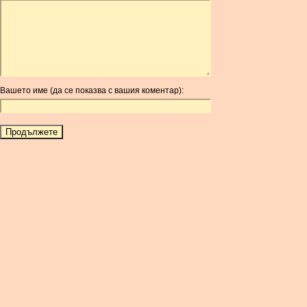
ARDR
ARG
ARS
AUD
AUR
Вашето име (да се показва с вашия коментар):
AWG
AZN
BAM
BBD
BCH
BCN
BDT
BET
BGN
BHD
BIF
BLC
BMD
BNB