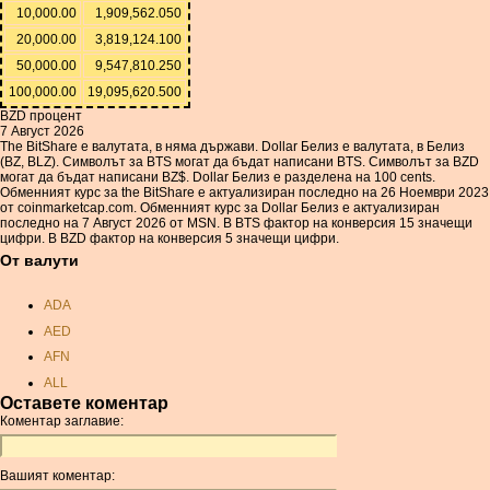
10,000.00
1,909,562.050
20,000.00
3,819,124.100
50,000.00
9,547,810.250
100,000.00
19,095,620.500
BZD процент
7 Август 2026
The BitShare е валутата, в няма държави. Dollar Белиз е валутата, в Белиз
(BZ, BLZ). Символът за BTS могат да бъдат написани BTS. Символът за BZD
могат да бъдат написани BZ$. Dollar Белиз е разделена на 100 cents.
Обменният курс за the BitShare е актуализиран последно на 26 Ноември 2023
от coinmarketcap.com. Обменният курс за Dollar Белиз е актуализиран
последно на 7 Август 2026 от MSN. В BTS фактор на конверсия 15 значещи
цифри. В BZD фактор на конверсия 5 значещи цифри.
От валути
ADA
AED
AFN
ALL
Оставете коментар
AMD
Коментар заглавие:
ANC
ANG
Вашият коментар:
AOA