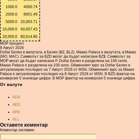
1000.0
4000.74
2000.0
8001.49
5000.0
20,003.71
10,000.0
40,007.43
20,000.0
80,014.86
MOP процент
8 Август 2026
Dollar Белиз е валутата, в Белиз (BZ, BLZ). Макао Pataca е валутата, в Макао
(MO, MAC). Символът за BZD могат да бъдат написани BZ$. Символът за
MOP могат да бъдат написани P. Dollar Белиз е разделена на 100 cents.
Макао Pataca е разделена на 100 avos. Обменният курс за Dollar Белиз е
актуализиран последно на 7 Август 2026 от MSN. Обменният курс за Макао
Pataca е актуализиран последно на 8 Август 2026 от MSN. В BZD фактор на
конверсия 5 значещи цифри. В MOP фактор на конверсия 5 значещи цифри.
От валути
ADA
AED
AFN
ALL
Оставете коментар
AMD
Коментар заглавие:
ANC