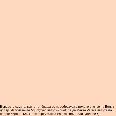
Въведете сумата, която трябва да се преобразува в полето отляво на Белиз
долар. Използвайте &quot;суап валути&quot;, за да Макао Pataca валута по
подразбиране. Кликнете върху Макао Patacas или Белиз долари да