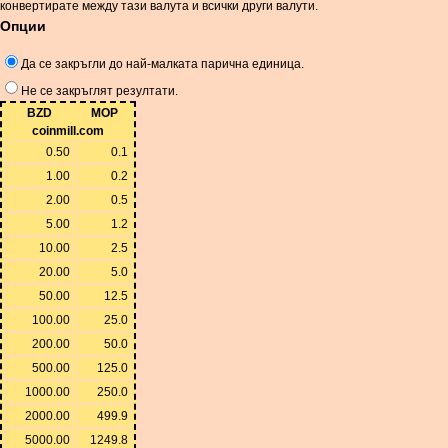
конвертирате между тази валута и всички други валути.
Опции
Да се ​​закръгли до най-малката парична единица.
Не се закръглят резултати.
BZD
MOP
coinmill.com
0.50
0.1
1.00
0.2
2.00
0.5
5.00
1.2
10.00
2.5
20.00
5.0
50.00
12.5
100.00
25.0
200.00
50.0
500.00
125.0
1000.00
250.0
2000.00
499.9
5000.00
1249.8