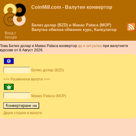
CoinMill.com - Валутен конвертор
Белиз долар (BZD) и Макао Pataca (MOP)
Валутна обмяна обменен курс, Калкулатор
Вход с
Google
Това Белиз долар и Макао Pataca конвертор
да е актуална
при валутните
курсове от 8 Август 2026.
Белиз долар (BZD)
<== Разменени валути ==>
Макао Pataca (MOP)
Други страни и валути