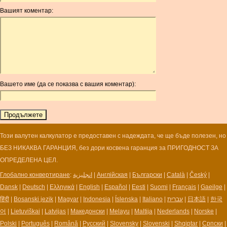
ANG
Вашият коментар:
AOA
ARDR
ARG
ARS
AUD
AUR
Вашето име (да се показва с вашия коментар):
AWG
AZN
BAM
BBD
BCH
Този валутен калкулатор е предоставен с надеждата, че ще бъде полезен, но
BCN
БЕЗ НИКАКВА ГАРАНЦИЯ, без дори косвена гаранция за ПРИГОДНОСТ ЗА
BDT
ОПРЕДЕЛЕНА ЦЕЛ.
BET
Глобално конвертиране
:
انجليزية
|
Англійская
|
Български
|
Català
|
Český
|
BGN
Dansk
|
Deutsch
|
Ελληνικά
|
English
|
Español
|
Eesti
|
Suomi
|
Français
|
Gaeilge
|
BHD
हिंदी
|
Bosanski jezik
|
Magyar
|
Indonesia
|
Íslenska
|
Italiano
|
עברית
|
日本語
|
한국
BIF
어
|
Lietuviškai
|
Latvijas
|
Македонски
|
Melayu
|
Maltija
|
Nederlands
|
Norske
|
BLC
Polski
|
Português
|
Română
|
Русский
|
Slovensky
|
Slovenski
|
Shqiptar
|
Српски
|