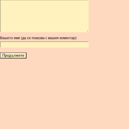
ARDR
ARG
ARS
AUD
AUR
Вашето име (да се показва с вашия коментар):
AWG
AZN
BAM
BBD
BCH
BCN
BDT
BET
BGN
BHD
BIF
BLC
BMD
BNB