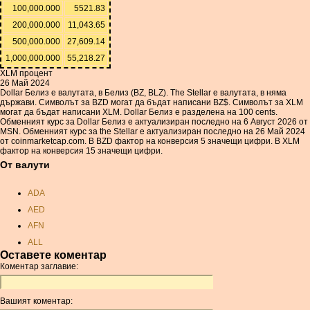
100,000.000
5521.83
200,000.000
11,043.65
500,000.000
27,609.14
1,000,000.000
55,218.27
XLM процент
26 Май 2024
Dollar Белиз е валутата, в Белиз (BZ, BLZ). The Stellar е валутата, в няма
държави. Символът за BZD могат да бъдат написани BZ$. Символът за XLM
могат да бъдат написани XLM. Dollar Белиз е разделена на 100 cents.
Обменният курс за Dollar Белиз е актуализиран последно на 6 Август 2026 от
MSN. Обменният курс за the Stellar е актуализиран последно на 26 Май 2024
от coinmarketcap.com. В BZD фактор на конверсия 5 значещи цифри. В XLM
фактор на конверсия 15 значещи цифри.
От валути
ADA
AED
AFN
ALL
Оставете коментар
AMD
Коментар заглавие:
ANC
ANG
Вашият коментар:
AOA