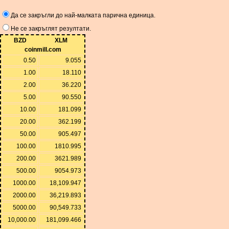
Да се ​​закръгли до най-малката парична единица.
Не се закръглят резултати.
BZD
XLM
coinmill.com
0.50
9.055
1.00
18.110
2.00
36.220
5.00
90.550
10.00
181.099
20.00
362.199
50.00
905.497
100.00
1810.995
200.00
3621.989
500.00
9054.973
1000.00
18,109.947
2000.00
36,219.893
5000.00
90,549.733
10,000.00
181,099.466