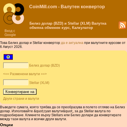
CoinMill.com - Валутен конвертор
Белиз долар (BZD) и Stellar (XLM) Валутна
обмяна обменен курс, Калкулатор
Вход с
Google
Това Белиз долар и Stellar конвертор
да е актуална
при валутните курсове от
6 Август 2026.
Белиз долар (BZD)
<== Разменени валути ==>
Stellar (XLM)
Други страни и валути
Въведете сумата, която трябва да се преобразува в полето отляво на Белиз
долар. Използвайте &quot;суап валути&quot;, за да Stellar валута по
подразбиране. Кликнете върху Stellars или Белиз долари да конвертирате
между тази валута и всички други валути.
Опции