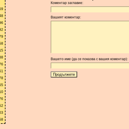
Коментар заглавие:
59
48
Вашият коментар:
96
92
79
58
15
88
Вашето име (да се показва с вашия коментар):
76
51
78
55
10
76
52
03
58