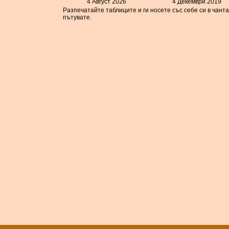
4 Август 2026
4 Декември 2019
Разпечатайте таблиците и ги носете със себе си в чант
пътувате.