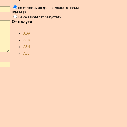
Да се ​​закръгли до най-малката парична
единица.
Не се закръглят резултати.
От валути
ADA
AED
AFN
ALL
AMD
ANC
ANG
AOA
ARDR
ARG
ARS
AUD
AUR
AWG