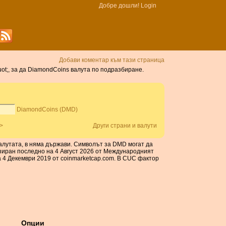
Добре дошли!
Login
Добави коментар към тази страница
uot;, за да DiamondCoins валута по подразбиране.
DiamondCoins (DMD)
>
Други страни и валути
 валутата, в няма държави. Символът за DMD могат да
изиран последно на 4 Август 2026 от Международният
 4 Декември 2019 от coinmarketcap.com. В CUC фактор
Опции