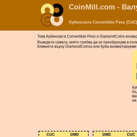
CoinMill.com - Ва
Кубинската Convertible Peso (CU
Това Кубинската Convertible Peso и DiamondCoins конв
Въведете сумата, която трябва да се преобразува в пол
Кликнете върху DiamondCoinss или Куба конвертируеми п
Ку
бъ
ва
на
CUC
DMD
DMD
CUC