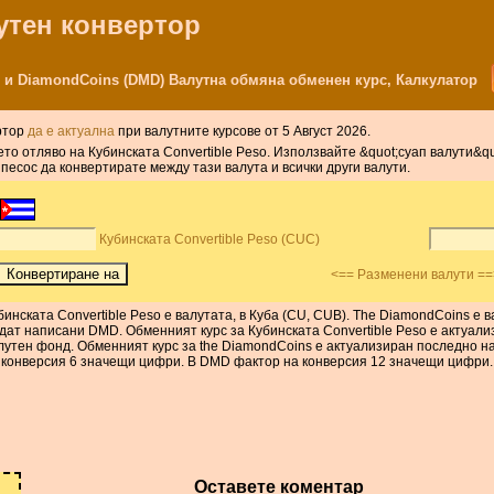
лутен конвертор
C) и DiamondCoins (DMD) Валутна обмяна обменен курс, Калкулатор
ертор
да е актуална
при валутните курсове от 5 Август 2026.
ето отляво на Кубинската Convertible Peso. Използвайте &quot;суап валути&q
есос да конвертирате между тази валута и всички други валути.
Кубинската Convertible Peso (CUC)
<== Разменени валути ==
бинската Convertible Peso е валутата, в Куба (CU, CUB). The DiamondCoins е
дат написани DMD. Обменният курс за Кубинската Convertible Peso е актуал
лутен фонд. Обменният курс за the DiamondCoins е актуализиран последно на
 конверсия 6 значещи цифри. В DMD фактор на конверсия 12 значещи цифри.
Оставете коментар