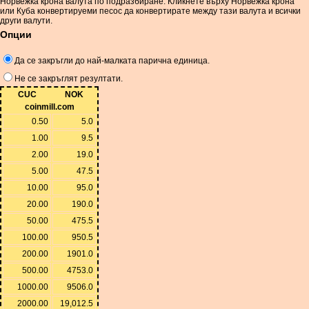
Норвежка крона валута по подразбиране. Кликнете върху Норвежка крона
или Куба конвертируеми песос да конвертирате между тази валута и всички
други валути.
Опции
Да се ​​закръгли до най-малката парична единица.
Не се закръглят резултати.
CUC
NOK
coinmill.com
0.50
5.0
1.00
9.5
2.00
19.0
5.00
47.5
10.00
95.0
20.00
190.0
50.00
475.5
100.00
950.5
200.00
1901.0
500.00
4753.0
1000.00
9506.0
2000.00
19,012.5