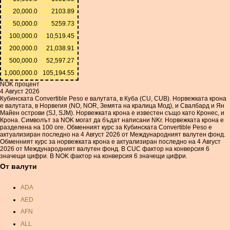
20,000.0
2103.89
50,000.0
5259.73
100,000.0
10,519.45
200,000.0
21,038.91
500,000.0
52,597.27
1,000,000.0
105,194.55
NOK процент
4 Август 2026
Кубинската Convertible Peso е валутата, в Куба (CU, CUB). Норвежката крона
е валутата, в Норвегия (NO, NOR, Земята на кралица Мод), и Свалбард и Ян
Майен острови (SJ, SJM). Норвежката крона е известен също като Кронес, и
Крона. Символът за NOK могат да бъдат написани NKr. Норвежката крона е
разделена на 100 ore. Обменният курс за Кубинската Convertible Peso е
актуализиран последно на 4 Август 2026 от Международният валутен фонд.
Обменният курс за норвежката крона е актуализиран последно на 4 Август
2026 от Международният валутен фонд. В CUC фактор на конверсия 6
значещи цифри. В NOK фактор на конверсия 6 значещи цифри.
От валути
ADA
AED
AFN
ALL