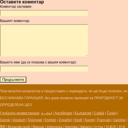
Оставете коментар
AMD
Коментар заглавие:
ANC
ANG
Вашият коментар:
AOA
ARDR
ARG
ARS
AUD
AUR
Вашето име (да се показва с вашия коментар):
AWG
AZN
BAM
BBD
BCH
Този валутен калкулатор е предоставен с надеждата, че ще бъде полезен, но
BCN
БЕЗ НИКАКВА ГАРАНЦИЯ, без дори косвена гаранция за ПРИГОДНОСТ ЗА
BDT
ОПРЕДЕЛЕНА ЦЕЛ.
BET
Глобално конвертиране
:
انجليزية
|
Англійская
|
Български
|
Català
|
Český
|
BGN
Dansk
|
Deutsch
|
Ελληνικά
|
English
|
Español
|
Eesti
|
Suomi
|
Français
|
Gaeilge
|
BHD
हिंदी
|
Bosanski jezik
|
Magyar
|
Indonesia
|
Íslenska
|
Italiano
|
עברית
|
日本語
|
한국