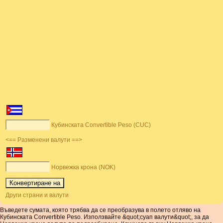
Кубинската Convertible Peso (CUC)
<== Разменени валути ==>
Норвежка крона (NOK)
Други страни и валути
Въведете сумата, която трябва да се преобразува в полето отляво на
Кубинската Convertible Peso. Използвайте &quot;суап валути&quot;, за да