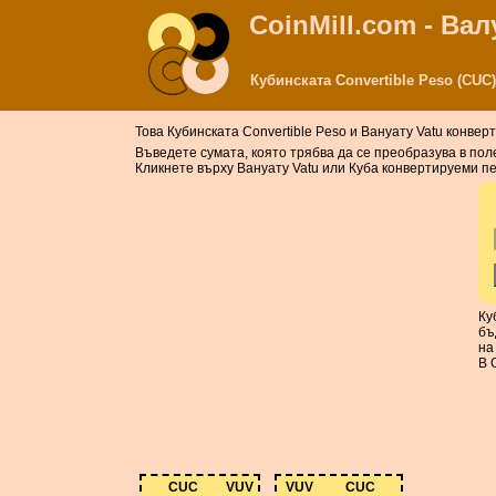
CoinMill.com - Ва
Кубинската Convertible Peso (CUC
Това Кубинската Convertible Peso и Вануату Vatu конвер
Въведете сумата, която трябва да се преобразува в поле
Кликнете върху Вануату Vatu или Куба конвертируеми пе
Ку
бъ
на
В 
CUC
VUV
VUV
CUC