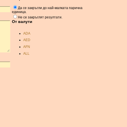
Да се ​​закръгли до най-малката парична
единица.
Не се закръглят резултати.
От валути
ADA
AED
AFN
ALL
AMD
ANC
ANG
AOA
ARDR
ARG
ARS
AUD
AUR
AWG