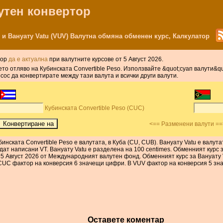
лутен конвертор
) и Вануату Vatu (VUV) Валутна обмяна обменен курс, Калкулатор
тор
да е актуална
при валутните курсове от 5 Август 2026.
то отляво на Кубинската Convertible Peso. Използвайте &quot;суап валути&qu
сос да конвертирате между тази валута и всички други валути.
Кубинската Convertible Peso (CUC)
<== Разменени валути ==
бинската Convertible Peso е валутата, в Куба (CU, CUB). Вануату Vatu е валут
дат написани VT. Вануату Vatu е разделена на 100 centimes. Обменният курс 
 5 Август 2026 от Международният валутен фонд. Обменният курс за Вануату 
CUC фактор на конверсия 6 значещи цифри. В VUV фактор на конверсия 5 зн
Оставете коментар