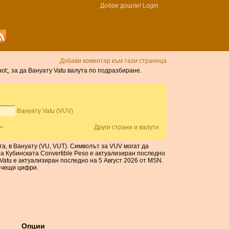
Добре дошли!
Login
Добави коментар към тази страница
ot;, за да Вануату Vatu валута по подразбиране.
Вануату Vatu (VUV)
>
Други страни и валути
ата, в Вануату (VU, VUT). Символът за VUV могат да
за Кубинската Convertible Peso е актуализиран последно
Vatu е актуализиран последно на 5 Август 2026 от MSN.
ачещи цифри.
Опции