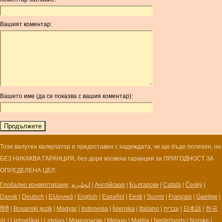
ANC
ANG
Вашият коментар:
AOA
ARDR
ARG
ARS
AUD
AUR
Вашето име (да се показва с вашия коментар):
AWG
AZN
BAM
BBD
BCH
Този валутен калкулатор е предоставен с надеждата, че ще бъде полезен, но
BCN
БЕЗ НИКАКВА ГАРАНЦИЯ, без дори косвена гаранция за ПРИГОДНОСТ ЗА
BDT
ОПРЕДЕЛЕНА ЦЕЛ.
BET
Глобално конвертиране
:
انجليزية
|
Англійская
|
Български
|
Català
|
Český
|
BGN
Dansk
|
Deutsch
|
Ελληνικά
|
English
|
Español
|
Eesti
|
Suomi
|
Français
|
Gaeilge
|
BHD
हिंदी
|
Bosanski jezik
|
Magyar
|
Indonesia
|
Íslenska
|
Italiano
|
עברית
|
日本語
|
한국
BIF
어
|
Lietuviškai
|
Latvijas
|
Македонски
|
Melayu
|
Maltija
|
Nederlands
|
Norske
|