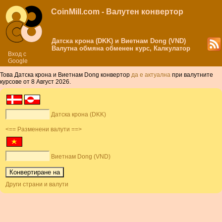
CoinMill.com - Валутен конвертор
Датска крона (DKK) и Виетнам Dong (VND)
Валутна обмяна обменен курс, Калкулатор
Вход с
Google
Това Датска крона и Виетнам Dong конвертор
да е актуална
при валутните
курсове от 8 Август 2026.
Датска крона (DKK)
<== Разменени валути ==>
Виетнам Dong (VND)
Други страни и валути