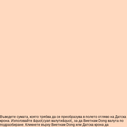
Въведете сумата, която трябва да се преобразува в полето отляво на Датска
крона. Използвайте &quot;суап валути&quot;, за да Виетнам Dong валута по
подразбиране. Кликнете върху Виетнам Dong или Датска крона да