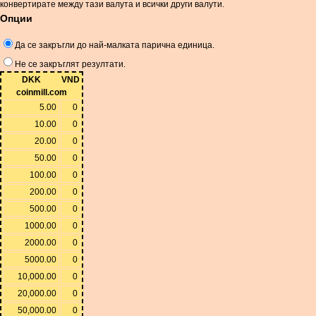
конвертирате между тази валута и всички други валути.
Опции
Да се ​​закръгли до най-малката парична единица.
Не се закръглят резултати.
DKK
VND
coinmill.com
5.00
0
10.00
0
20.00
0
50.00
0
100.00
0
200.00
0
500.00
0
1000.00
0
2000.00
0
5000.00
0
10,000.00
0
20,000.00
0
50,000.00
0