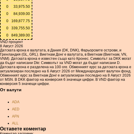
0
33,975.50
0
84,939.00
0
169,877.75
0
339,755.50
0
849,389.00
VND процент
8 Август 2026
Датската крона е валутата, в Дания (DK, DNK), Фарьорските острови, и
Гренландия (GL, GRL). Виетнам Донг е валутата, в Виетнам (Виетнам, VN,
VNM). Датската крона е известен също като Кронес. Символът за DKK могат
да бъдат написани Dkr. Символът за VND могат да бъдат написани D.
Датската крона е разделена на 100 ore. Обменният курс за датската крона е
актуализиран последно на 6 Август 2026 от Международният валутен фонд.
Обменният курс за Виетнам Донг е актуализиран последно на 8 Август 2026
от MSN. В DKK фактор на конверсия 6 значещи цифри. В VND фактор на
конверсия 5 значещи цифри.
От валути
ADA
AED
AFN
ALL
Оставете коментар
AMD
Коментар заглавие: