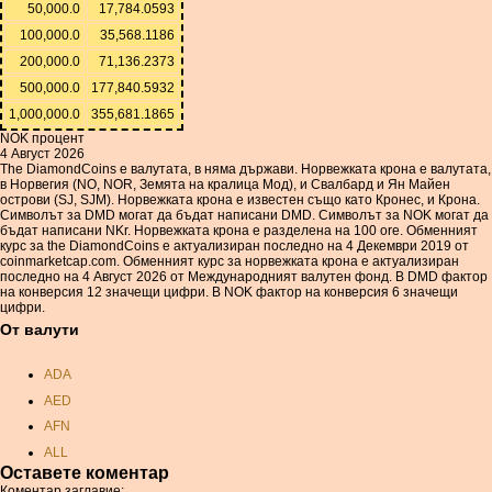
50,000.0
17,784.0593
100,000.0
35,568.1186
200,000.0
71,136.2373
500,000.0
177,840.5932
1,000,000.0
355,681.1865
NOK процент
4 Август 2026
The DiamondCoins е валутата, в няма държави. Норвежката крона е валутата,
в Норвегия (NO, NOR, Земята на кралица Мод), и Свалбард и Ян Майен
острови (SJ, SJM). Норвежката крона е известен също като Кронес, и Крона.
Символът за DMD могат да бъдат написани DMD. Символът за NOK могат да
бъдат написани NKr. Норвежката крона е разделена на 100 ore. Обменният
курс за the DiamondCoins е актуализиран последно на 4 Декември 2019 от
coinmarketcap.com. Обменният курс за норвежката крона е актуализиран
последно на 4 Август 2026 от Международният валутен фонд. В DMD фактор
на конверсия 12 значещи цифри. В NOK фактор на конверсия 6 значещи
цифри.
От валути
ADA
AED
AFN
ALL
Оставете коментар
AMD
Коментар заглавие: