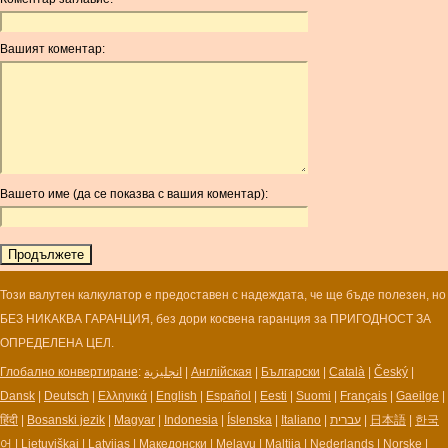
ANC
ANG
Вашият коментар:
AOA
ARDR
ARG
ARS
AUD
AUR
Вашето име (да се показва с вашия коментар):
AWG
AZN
BAM
BBD
BCH
Този валутен калкулатор е предоставен с надеждата, че ще бъде полезен, но
BCN
БЕЗ НИКАКВА ГАРАНЦИЯ, без дори косвена гаранция за ПРИГОДНОСТ ЗА
BDT
ОПРЕДЕЛЕНА ЦЕЛ.
BET
Глобално конвертиране
:
انجليزية
|
Англійская
|
Български
|
Català
|
Český
|
BGN
Dansk
|
Deutsch
|
Ελληνικά
|
English
|
Español
|
Eesti
|
Suomi
|
Français
|
Gaeilge
|
BHD
हिंदी
|
Bosanski jezik
|
Magyar
|
Indonesia
|
Íslenska
|
Italiano
|
עברית
|
日本語
|
한국
BIF
어
|
Lietuviškai
|
Latvijas
|
Македонски
|
Melayu
|
Maltija
|
Nederlands
|
Norske
|