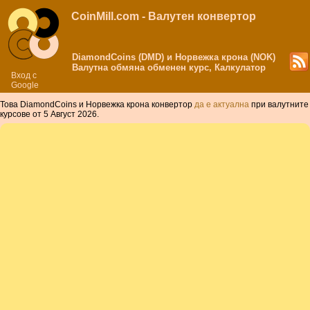
CoinMill.com - Валутен конвертор
DiamondCoins (DMD) и Норвежка крона (NOK)
Валутна обмяна обменен курс, Калкулатор
Вход с
Google
Това DiamondCoins и Норвежка крона конвертор
да е актуална
при валутните
курсове от 5 Август 2026.