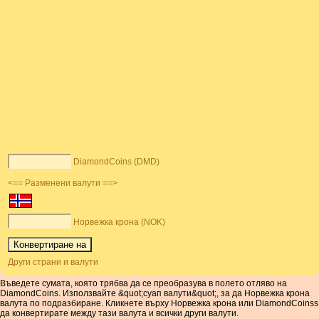
DiamondCoins (DMD)
<== Разменени валути ==>
Норвежка крона (NOK)
Други страни и валути
Въведете сумата, която трябва да се преобразува в полето отляво на
DiamondCoins. Използвайте &quot;суап валути&quot;, за да Норвежка крона
валута по подразбиране. Кликнете върху Норвежка крона или DiamondCoinss
да конвертирате между тази валута и всички други валути.