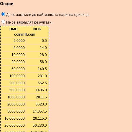
Опции
Да се ​​закръгли до най-малката парична единица.
Не се закръглят резултати.
DMD
NOK
coinmill.com
2.0000
5.5
5.0000
14.0
10.0000
28.0
20.0000
56.0
50.0000
140.5
100.0000
281.0
200.0000
562.5
500.0000
1406.0
1000.0000
2811.5
2000.0000
5623.0
5000.0000
14,057.5
10,000.0000
28,115.0
20,000.0000
56,230.0