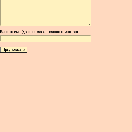
ARG
ARS
AUD
AUR
Вашето име (да се показва с вашия коментар):
AWG
AZN
BAM
BBD
BCH
BCN
BDT
BET
BGN
BHD
BIF
BLC
BMD
BNB
BND