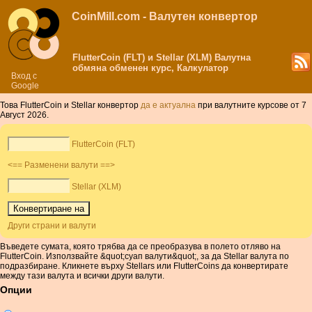
CoinMill.com - Валутен конвертор
FlutterCoin (FLT) и Stellar (XLM) Валутна
обмяна обменен курс, Калкулатор
Вход с
Google
Това FlutterCoin и Stellar конвертор
да е актуална
при валутните курсове от 7
Август 2026.
FlutterCoin (FLT)
<== Разменени валути ==>
Stellar (XLM)
Други страни и валути
Въведете сумата, която трябва да се преобразува в полето отляво на
FlutterCoin. Използвайте &quot;суап валути&quot;, за да Stellar валута по
подразбиране. Кликнете върху Stellars или FlutterCoins да конвертирате
между тази валута и всички други валути.
Опции