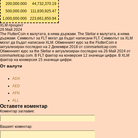
200,000.000
44,732,370.19
500,000.000
111,830,925.47
1,000,000.000
223,661,850.94
XLM процент
26 Май 2024
The FlutterCoin е валутата, в няма държави. The Stellar е валутата, в няма
държави. Символът за FLT могат да бъдат написани FLT. Символът за XLM
могат да бъдат написани XLM. Обменният курс за the FlutterCoin е
актуализиран последно на 2 Декември 2018 от coinmarketcap.com.
Обменният курс за the Stellar е актуализиран последно на 26 Май 2024 от
coinmarketcap.com. В FLT фактор на конверсия 12 значещи цифри. В XLM
фактор на конверсия 15 значещи цифри.
От валути
ADA
AED
AFN
ALL
Оставете коментар
AMD
Коментар заглавие:
ANC
ANG
Вашият коментар:
AOA
ARDR