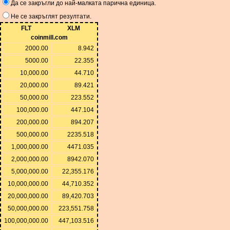
Да се ​​закръгли до най-малката парична единица.
Не се закръглят резултати.
FLT
XLM
coinmill.com
2000.00
8.942
5000.00
22.355
10,000.00
44.710
20,000.00
89.421
50,000.00
223.552
100,000.00
447.104
200,000.00
894.207
500,000.00
2235.518
1,000,000.00
4471.035
2,000,000.00
8942.070
5,000,000.00
22,355.176
10,000,000.00
44,710.352
20,000,000.00
89,420.703
50,000,000.00
223,551.758
100,000,000.00
447,103.516