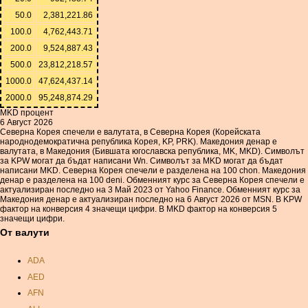
50.0
2,381,221.86
100.0
4,762,443.71
200.0
9,524,887.43
500.0
23,812,218.57
1000.0
47,624,437.14
2000.0
95,248,874.29
MKD процент
6 Август 2026
Северна Корея спечели е валутата, в Северна Корея (Корейската
народнодемократична република Корея, KP, PRK). Македония денар е
валутата, в Македония (Бившата югославска република, MK, MKD). Символът
за KPW могат да бъдат написани Wn. Символът за MKD могат да бъдат
написани MKD. Северна Корея спечели е разделена на 100 chon. Македония
денар е разделена на 100 deni. Обменният курс за Северна Корея спечели е
актуализиран последно на 3 Май 2023 от Yahoo Finance. Обменният курс за
Македония денар е актуализиран последно на 6 Август 2026 от MSN. В KPW
фактор на конверсия 4 значещи цифри. В MKD фактор на конверсия 5
значещи цифри.
От валути
ADA
AED
AFN