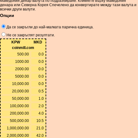
Македония денар валута по подразбиране. Кликнете върху Македония
денара или Северна Корея Спечелено да конвертирате между тази валута и
всички други валути.
Опции
Да се ​​закръгли до най-малката парична единица.
Не се закръглят резултати.
KPW
MKD
coinmill.com
500.00
0.0
1000.00
0.0
2000.00
0.0
5000.00
0.0
10,000.00
0.0
20,000.00
0.5
50,000.00
1.0
100,000.00
2.0
200,000.00
4.0
500,000.00
10.5
1,000,000.00
21.0
2,000,000.00
42.0