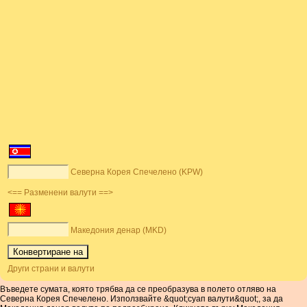
Северна Корея Спечелено (KPW)
<== Разменени валути ==>
Македония денар (MKD)
Други страни и валути
Въведете сумата, която трябва да се преобразува в полето отляво на
Северна Корея Спечелено. Използвайте &quot;суап валути&quot;, за да