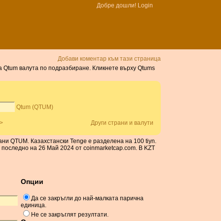
Добре дошли!
Login
Добави коментар към тази страница
да Qtum валута по подразбиране. Кликнете върху Qtums
Qtum (QTUM)
>
Други страни и валути
ани QTUM. Казахстански Tenge е разделена на 100 tiyn.
 последно на 26 Май 2024 от coinmarketcap.com. В KZT
Опции
Да се ​​закръгли до най-малката парична
единица.
Не се закръглят резултати.