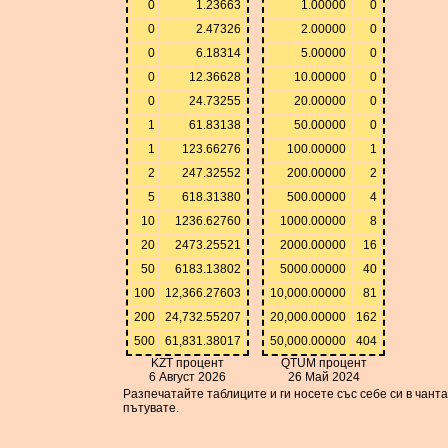
0
1.23663
1.00000
0
0
2.47326
2.00000
0
0
6.18314
5.00000
0
0
12.36628
10.00000
0
0
24.73255
20.00000
0
1
61.83138
50.00000
0
1
123.66276
100.00000
1
2
247.32552
200.00000
2
5
618.31380
500.00000
4
10
1236.62760
1000.00000
8
20
2473.25521
2000.00000
16
50
6183.13802
5000.00000
40
100
12,366.27603
10,000.00000
81
200
24,732.55207
20,000.00000
162
500
61,831.38017
50,000.00000
404
KZT процент
QTUM процент
6 Август 2026
26 Май 2024
Разпечатайте таблиците и ги носете със себе си в чант
пътувате.