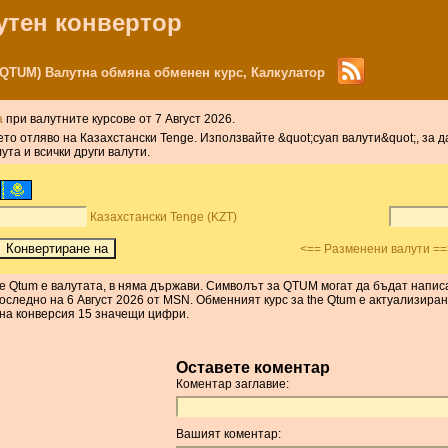
лутен конвертор
 (QTUM) Валутна обмяна обменен курс, Калкулатор
а
при валутните курсове от 7 Август 2026.
ето отляво на Казахстански Tenge. Използвайте &quot;суап валути&quot;, за 
та и всички други валути.
Казахстански Tenge (KZT)
<== Разменени валути ==
The Qtum е валутата, в няма държави. Символът за QTUM могат да бъдат напис
оследно на 6 Август 2026 от MSN. Обменният курс за the Qtum е актуализиран
на конверсия 15 значещи цифри.
Оставете коментар
Коментар заглавие:
Вашият коментар: