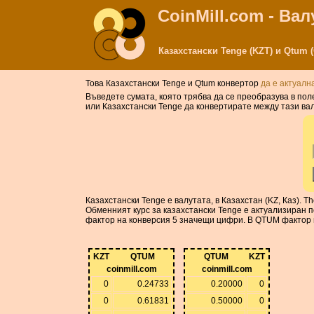
CoinMill.com - Ва
Казахстански Tenge (KZT) и Qtum
Това Казахстански Tenge и Qtum конвертор
да е актуалн
Въведете сумата, която трябва да се преобразува в пол
или Казахстански Tenge да конвертирате между тази валу
Казахстански Tenge е валутата, в Казахстан (KZ, Каз). 
Обменният курс за казахстански Tenge е актуализиран п
фактор на конверсия 5 значещи цифри. В QTUM фактор 
KZT
QTUM
QTUM
KZT
coinmill.com
coinmill.com
0
0.24733
0.20000
0
0
0.61831
0.50000
0