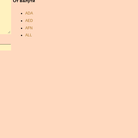
От валути
ADA
AED
AFN
ALL
AMD
ANC
ANG
AOA
ARDR
ARG
ARS
AUD
AUR
AWG
AZN
BAM
BBD
BCH