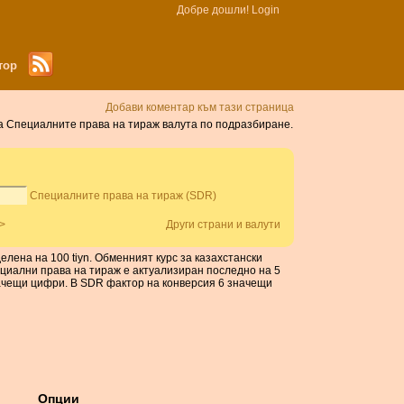
Добре дошли!
Login
тор
Добави коментар към тази страница
 да Специалните права на тираж валута по подразбиране.
Специалните права на тираж (SDR)
>
Други страни и валути
делена на 100 tiyn. Обменният курс за казахстански
ециални права на тираж е актуализиран последно на 5
начещи цифри. В SDR фактор на конверсия 6 значещи
Опции