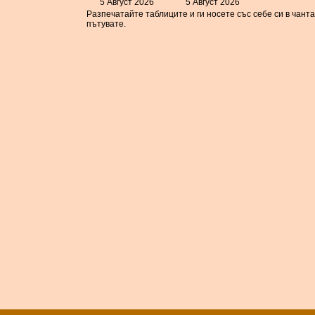
5 Август 2026
5 Август 2026
Разпечатайте таблиците и ги носете със себе си в чант
пътувате.