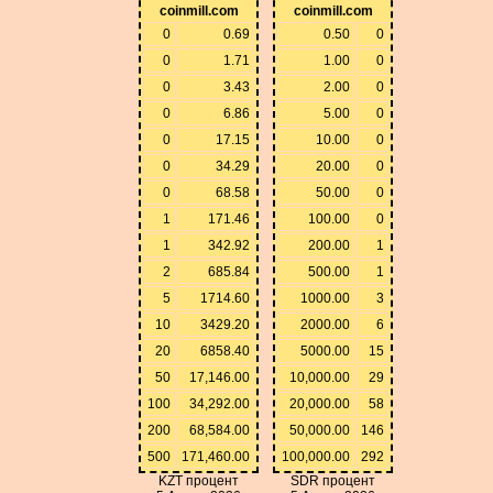
coinmill.com
coinmill.com
0
0.69
0.50
0
0
1.71
1.00
0
0
3.43
2.00
0
0
6.86
5.00
0
0
17.15
10.00
0
0
34.29
20.00
0
0
68.58
50.00
0
1
171.46
100.00
0
1
342.92
200.00
1
2
685.84
500.00
1
5
1714.60
1000.00
3
10
3429.20
2000.00
6
20
6858.40
5000.00
15
50
17,146.00
10,000.00
29
100
34,292.00
20,000.00
58
200
68,584.00
50,000.00
146
500
171,460.00
100,000.00
292
KZT процент
SDR процент