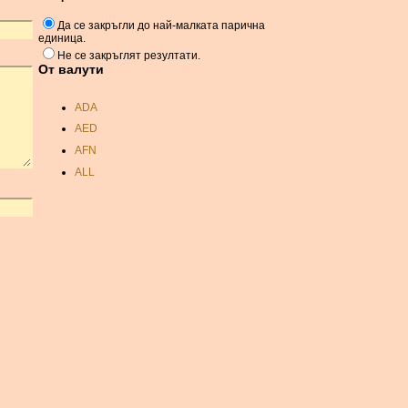
Да се ​​закръгли до най-малката парична
единица.
Не се закръглят резултати.
От валути
ADA
AED
AFN
ALL
AMD
ANC
ANG
AOA
ARDR
ARG
ARS
AUD
AUR
AWG