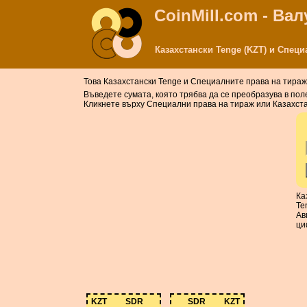
CoinMill.com - Ва
Казахстански Tenge (KZT) и Спец
Това Казахстански Tenge и Специалните права на тира
Въведете сумата, която трябва да се преобразува в пол
Кликнете върху Специални права на тираж или Казахстан
Ка
Te
Ав
ци
KZT
SDR
SDR
KZT