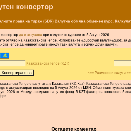
лутен конвертор
иалните права на тираж (SDR) Валутна обмяна обменен курс, Калкула
ж конвертор
да е актуална
при валутните курсове от 5 Август 2026.
ето отляво на Казахстански Tenge. Използвайте &quot;суап валути&quot;, за
ски Tenge да конвертирате между тази валута и всички други валути.
Казахстански Tenge (KZT)
<== Разменени валути ==
захстански Tenge е валутата, в Казахстан (KZ, Каз). Казахстански Tenge е раз
nge е актуализиран последно на 5 Август 2026 от MSN. Обменният курс за сп
густ 2026 от Международният валутен фонд. В KZT фактор на конверсия 5 з
фри.
Оставете коментар