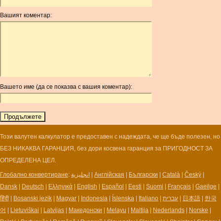
ANG
Вашият коментар:
AOA
ARDR
ARG
ARS
AUD
AUR
Вашето име (да се показва с вашия коментар):
AWG
AZN
BAM
BBD
BCH
Този валутен калкулатор е предоставен с надеждата, че ще бъде полезен, но
BCN
БЕЗ НИКАКВА ГАРАНЦИЯ, без дори косвена гаранция за ПРИГОДНОСТ ЗА
BDT
ОПРЕДЕЛЕНА ЦЕЛ.
BET
Глобално конвертиране
:
انجليزية
|
Англійская
|
Български
|
Català
|
Český
|
BGN
Dansk
|
Deutsch
|
Ελληνικά
|
English
|
Español
|
Eesti
|
Suomi
|
Français
|
Gaeilge
|
BHD
हिंदी
|
Bosanski jezik
|
Magyar
|
Indonesia
|
Íslenska
|
Italiano
|
עברית
|
日本語
|
한국
BIF
어
|
Lietuviškai
|
Latvijas
|
Македонски
|
Melayu
|
Maltija
|
Nederlands
|
Norske
|
BLC