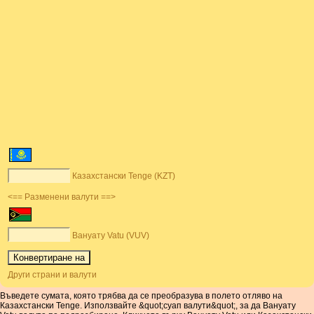
Казахстански Tenge (KZT)
<== Разменени валути ==>
Вануату Vatu (VUV)
Други страни и валути
Въведете сумата, която трябва да се преобразува в полето отляво на
Казахстански Tenge. Използвайте &quot;суап валути&quot;, за да Вануату