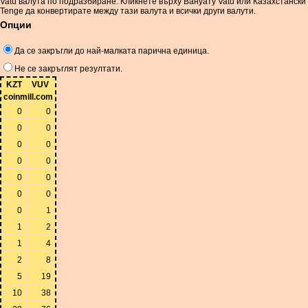
Vatu валута по подразбиране. Кликнете върху Вануату Vatu или Казахстански
Tenge да конвертирате между тази валута и всички други валути.
Опции
Да се ​​закръгли до най-малката парична единица.
Не се закръглят резултати.
KZT
VUV
coinmill.com
0
0
0
0
0
0
0
0
0
0
0
0
0
1
1
2
1
4
2
8
5
19
10
38