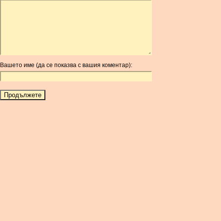
ARDR
ARG
ARS
AUD
AUR
Вашето име (да се показва с вашия коментар):
AWG
AZN
BAM
BBD
BCH
BCN
BDT
BET
BGN
BHD
BIF
BLC
BMD
BNB