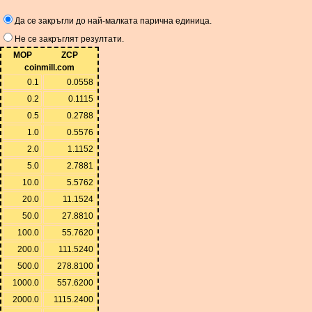
Да се ​​закръгли до най-малката парична единица.
Не се закръглят резултати.
MOP
ZCP
coinmill.com
0.1
0.0558
0.2
0.1115
0.5
0.2788
1.0
0.5576
2.0
1.1152
5.0
2.7881
10.0
5.5762
20.0
11.1524
50.0
27.8810
100.0
55.7620
200.0
111.5240
500.0
278.8100
1000.0
557.6200
2000.0
1115.2400