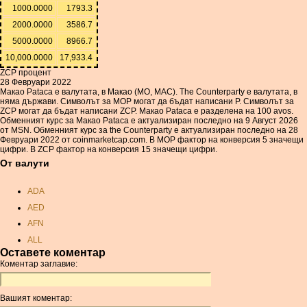
1000.0000
1793.3
2000.0000
3586.7
5000.0000
8966.7
10,000.0000
17,933.4
ZCP процент
28 Февруари 2022
Макао Pataca е валутата, в Макао (MO, MAC). The Counterparty е валутата, в
няма държави. Символът за MOP могат да бъдат написани P. Символът за
ZCP могат да бъдат написани ZCP. Макао Pataca е разделена на 100 avos.
Обменният курс за Макао Pataca е актуализиран последно на 9 Август 2026
от MSN. Обменният курс за the Counterparty е актуализиран последно на 28
Февруари 2022 от coinmarketcap.com. В MOP фактор на конверсия 5 значещи
цифри. В ZCP фактор на конверсия 15 значещи цифри.
От валути
ADA
AED
AFN
ALL
Оставете коментар
AMD
Коментар заглавие:
ANC
ANG
Вашият коментар:
AOA