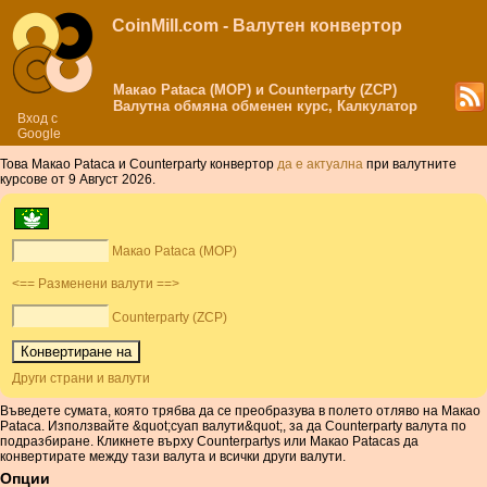
CoinMill.com - Валутен конвертор
Макао Pataca (MOP) и Counterparty (ZCP)
Валутна обмяна обменен курс, Калкулатор
Вход с
Google
Това Макао Pataca и Counterparty конвертор
да е актуална
при валутните
курсове от 9 Август 2026.
Макао Pataca (MOP)
<== Разменени валути ==>
Counterparty (ZCP)
Други страни и валути
Въведете сумата, която трябва да се преобразува в полето отляво на Макао
Pataca. Използвайте &quot;суап валути&quot;, за да Counterparty валута по
подразбиране. Кликнете върху Counterpartys или Макао Patacas да
конвертирате между тази валута и всички други валути.
Опции