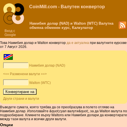
CoinMill.com - Валутен конвертор
Намибия долар (NAD) и Walton (WTC) Валутна
обмяна обменен курс, Калкулатор
Вход с
Google
Това Намибия долар и Walton конвертор
да е актуална
при валутните курсове
от 7 Август 2026.
Намибия долар (NAD)
<== Разменени валути ==>
Walton (WTC)
Други страни и валути
Въведете сумата, която трябва да се преобразува в полето отляво на
Намибия долар. Използвайте &quot;суап валути&quot;, за да Walton валута по
подразбиране. Кликнете върху Waltons или Намибия долари да конвертирате
между тази валута и всички други валути.
Опции