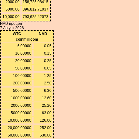
2000.00
158,725.08415
5000.00
396,812.71037
10,000.00
793,625.42073
NAD процент
7 Август 2026
WTC
NAD
coinmill.com
5.00000
0.05
10.00000
0.15
20.00000
0.25
50.00000
0.65
100.00000
1.25
200.00000
2.50
500.00000
6.30
1000.00000
12.60
2000.00000
25.20
5000.00000
63.00
10,000.00000
126.00
20,000.00000
252.00
50,000.00000
630.00