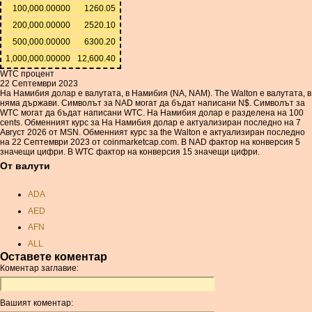
100,000.00000
1260.05
200,000.00000
2520.10
500,000.00000
6300.20
1,000,000.00000
12,600.40
WTC процент
22 Септември 2023
На Намибия долар е валутата, в Намибия (NA, NAM). The Walton е валутата, в
няма държави. Символът за NAD могат да бъдат написани N$. Символът за
WTC могат да бъдат написани WTC. На Намибия долар е разделена на 100
cents. Обменният курс за На Намибия долар е актуализиран последно на 7
Август 2026 от MSN. Обменният курс за the Walton е актуализиран последно
на 22 Септември 2023 от coinmarketcap.com. В NAD фактор на конверсия 5
значещи цифри. В WTC фактор на конверсия 15 значещи цифри.
От валути
ADA
AED
AFN
ALL
Оставете коментар
AMD
Коментар заглавие:
ANC
ANG
Вашият коментар:
AOA