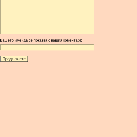
ARDR
ARG
ARS
AUD
AUR
Вашето име (да се показва с вашия коментар):
AWG
AZN
BAM
BBD
BCH
BCN
BDT
BET
BGN
BHD
BIF
BLC
BMD
BNB