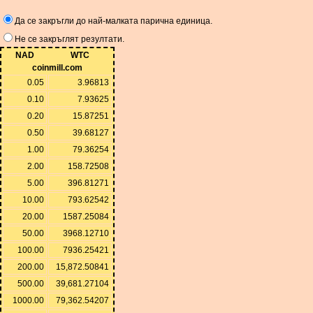
Да се ​​закръгли до най-малката парична единица.
Не се закръглят резултати.
NAD
WTC
coinmill.com
0.05
3.96813
0.10
7.93625
0.20
15.87251
0.50
39.68127
1.00
79.36254
2.00
158.72508
5.00
396.81271
10.00
793.62542
20.00
1587.25084
50.00
3968.12710
100.00
7936.25421
200.00
15,872.50841
500.00
39,681.27104
1000.00
79,362.54207