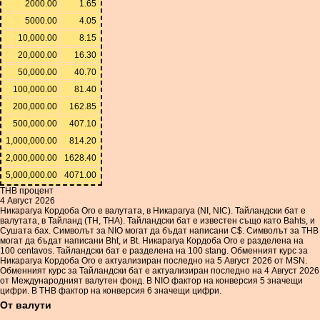
2000.00
1.65
5000.00
4.05
10,000.00
8.15
20,000.00
16.30
50,000.00
40.70
100,000.00
81.40
200,000.00
162.85
500,000.00
407.10
1,000,000.00
814.20
2,000,000.00
1628.40
5,000,000.00
4071.00
THB процент
4 Август 2026
Никарагуа Кордоба Oro е валутата, в Никарагуа (NI, NIC). Тайландски бат е
валутата, в Тайланд (TH, THA). Тайландски бат е известен също като Bahts, и
Сушата бах. Символът за NIO могат да бъдат написани C$. Символът за THB
могат да бъдат написани Bht, и Bt. Никарагуа Кордоба Oro е разделена на
100 centavos. Тайландски бат е разделена на 100 stang. Обменният курс за
Никарагуа Кордоба Oro е актуализиран последно на 5 Август 2026 от MSN.
Обменният курс за Тайландски бат е актуализиран последно на 4 Август 2026
от Международният валутен фонд. В NIO фактор на конверсия 5 значещи
цифри. В THB фактор на конверсия 6 значещи цифри.
От валути