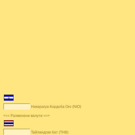
Никарагуа Кордоба Oro (NIO)
<== Разменени валути ==>
Тайландски бат (THB)