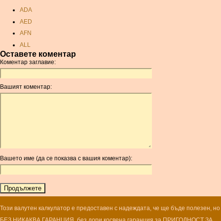
ADA
AED
AFN
ALL
Оставете коментар
AMD
Коментар заглавие:
ANC
ANG
Вашият коментар:
AOA
ARDR
ARG
ARS
AUD
AUR
Вашето име (да се показва с вашия коментар):
AWG
AZN
BAM
BBD
BCH
Този валутен калкулатор е предоставен с надеждата, че ще бъде полезен, но
BCN
БЕЗ НИКАКВА ГАРАНЦИЯ, без дори косвена гаранция за ПРИГОДНОСТ ЗА