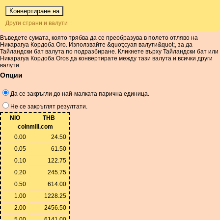
Други страни и валути
Въведете сумата, която трябва да се преобразува в полето отляво на
Никарагуа Кордоба Oro. Използвайте &quot;суап валути&quot;, за да
Тайландски бат валута по подразбиране. Кликнете върху Тайландски бат или
Никарагуа Кордоба Oros да конвертирате между тази валута и всички други
валути.
Опции
Да се ​​закръгли до най-малката парична единица.
Не се закръглят резултати.
NIO
THB
coinmill.com
0.00
24.50
0.05
61.50
0.10
122.75
0.20
245.75
0.50
614.00
1.00
1228.25
2.00
2456.50
5.00
6141.00