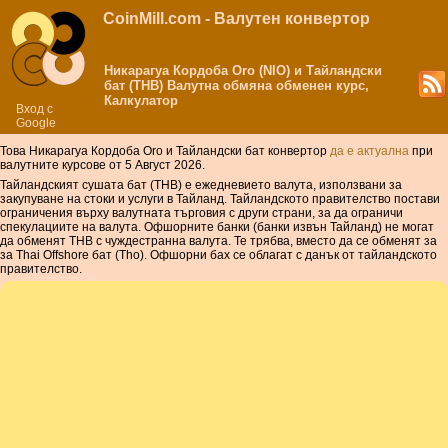
CoinMill.com - Валутен конвертор
Никарагуа Кордоба Oro (NIO) и Тайландски
бат (THB) Валутна обмяна обменен курс,
Калкулатор
Вход с
Google
Това Никарагуа Кордоба Oro и Тайландски бат конвертор
да е актуална
при
валутните курсове от 5 Август 2026.
Тайландският сушата бат (THB) е ежедневието валута, използвани за
закупуване на стоки и услуги в Тайланд. Тайландското правителство постави
ограничения върху валутната търговия с други страни, за да ограничи
спекулациите на валута. Офшорните банки (банки извън Тайланд) не могат
да обменят THB с чуждестранна валута. Те трябва, вместо да се обменят за
за Thai Offshore бат (Tho). Офшорни бах се облагат с данък от тайландското
правителство.