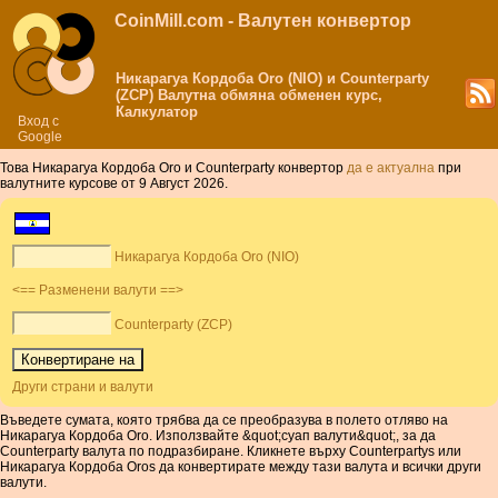
CoinMill.com - Валутен конвертор
Никарагуа Кордоба Oro (NIO) и Counterparty
(ZCP) Валутна обмяна обменен курс,
Калкулатор
Вход с
Google
Това Никарагуа Кордоба Oro и Counterparty конвертор
да е актуална
при
валутните курсове от 9 Август 2026.
Никарагуа Кордоба Oro (NIO)
<== Разменени валути ==>
Counterparty (ZCP)
Други страни и валути
Въведете сумата, която трябва да се преобразува в полето отляво на
Никарагуа Кордоба Oro. Използвайте &quot;суап валути&quot;, за да
Counterparty валута по подразбиране. Кликнете върху Counterpartys или
Никарагуа Кордоба Oros да конвертирате между тази валута и всички други
валути.