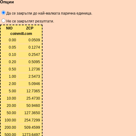
Опции
Да се ​​закръгли до най-малката парична единица.
Не се закръглят резултати.
NIO
ZCP
coinmill.com
0.00
0.0509
0.05
0.1274
0.10
0.2547
0.20
0.5095
0.50
1.2736
1.00
2.5473
2.00
5.0946
5.00
12.7365
10.00
25.4730
20.00
50.9460
50.00
127.3650
100.00
254.7299
200.00
509.4599
500.00
1273.6497