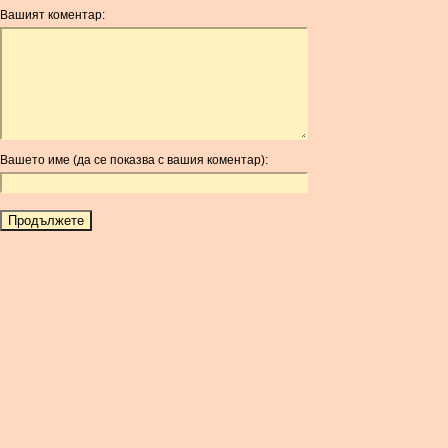
ANG
Вашият коментар:
AOA
ARDR
ARG
ARS
AUD
AUR
Вашето име (да се показва с вашия коментар):
AWG
AZN
BAM
BBD
BCH
BCN
BDT
BET
BGN
BHD
BIF
BLC