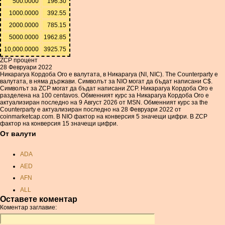
500.0000
196.30
1000.0000
392.55
2000.0000
785.15
5000.0000
1962.85
10,000.0000
3925.75
ZCP процент
28 Февруари 2022
Никарагуа Кордоба Oro е валутата, в Никарагуа (NI, NIC). The Counterparty е
валутата, в няма държави. Символът за NIO могат да бъдат написани C$.
Символът за ZCP могат да бъдат написани ZCP. Никарагуа Кордоба Oro е
разделена на 100 centavos. Обменният курс за Никарагуа Кордоба Oro е
актуализиран последно на 9 Август 2026 от MSN. Обменният курс за the
Counterparty е актуализиран последно на 28 Февруари 2022 от
coinmarketcap.com. В NIO фактор на конверсия 5 значещи цифри. В ZCP
фактор на конверсия 15 значещи цифри.
От валути
ADA
AED
AFN
ALL
Оставете коментар
AMD
Коментар заглавие:
ANC