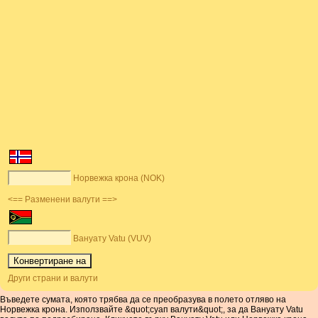
Норвежка крона (NOK)
<== Разменени валути ==>
Вануату Vatu (VUV)
Други страни и валути
Въведете сумата, която трябва да се преобразува в полето отляво на
Норвежка крона. Използвайте &quot;суап валути&quot;, за да Вануату Vatu