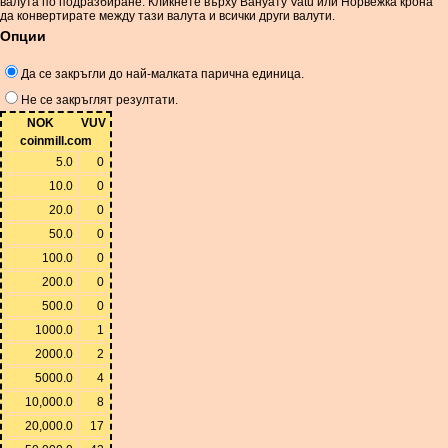
валута по подразбиране. Кликнете върху Вануату Vatu или Норвежка крона
да конвертирате между тази валута и всички други валути.
Опции
Да се ​​закръгли до най-малката парична единица.
Не се закръглят резултати.
NOK
VUV
coinmill.com
5.0
0
10.0
0
20.0
0
50.0
0
100.0
0
200.0
0
500.0
0
1000.0
1
2000.0
2
5000.0
4
10,000.0
8
20,000.0
17