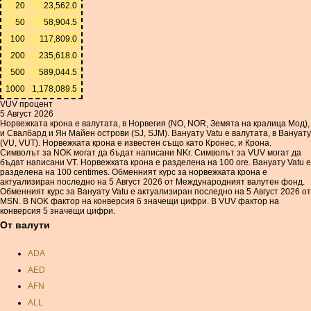
20
23,562.0
50
58,904.5
100
117,809.0
200
235,618.0
500
589,044.5
1000
1,178,089.5
VUV процент
5 Август 2026
Норвежката крона е валутата, в Норвегия (NO, NOR, Земята на кралица Мод),
и Свалбард и Ян Майен острови (SJ, SJM). Вануату Vatu е валутата, в Вануату
(VU, VUT). Норвежката крона е известен също като Кронес, и Крона.
Символът за NOK могат да бъдат написани NKr. Символът за VUV могат да
бъдат написани VT. Норвежката крона е разделена на 100 ore. Вануату Vatu е
разделена на 100 centimes. Обменният курс за норвежката крона е
актуализиран последно на 5 Август 2026 от Международният валутен фонд.
Обменният курс за Вануату Vatu е актуализиран последно на 5 Август 2026 от
MSN. В NOK фактор на конверсия 6 значещи цифри. В VUV фактор на
конверсия 5 значещи цифри.
От валути
ADA
AED
AFN
ALL