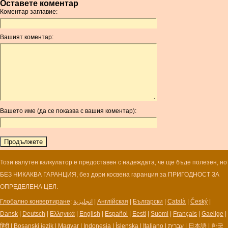
Оставете коментар
AMD
Коментар заглавие:
ANC
ANG
Вашият коментар:
AOA
ARDR
ARG
ARS
AUD
AUR
Вашето име (да се показва с вашия коментар):
AWG
AZN
BAM
BBD
BCH
Този валутен калкулатор е предоставен с надеждата, че ще бъде полезен, но
BCN
БЕЗ НИКАКВА ГАРАНЦИЯ, без дори косвена гаранция за ПРИГОДНОСТ ЗА
BDT
ОПРЕДЕЛЕНА ЦЕЛ.
BET
Глобално конвертиране
:
انجليزية
|
Англійская
|
Български
|
Català
|
Český
|
BGN
Dansk
|
Deutsch
|
Ελληνικά
|
English
|
Español
|
Eesti
|
Suomi
|
Français
|
Gaeilge
|
BHD
हिंदी
|
Bosanski jezik
|
Magyar
|
Indonesia
|
Íslenska
|
Italiano
|
עברית
|
日本語
|
한국