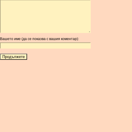
ARDR
ARG
ARS
AUD
AUR
Вашето име (да се показва с вашия коментар):
AWG
AZN
BAM
BBD
BCH
BCN
BDT
BET
BGN
BHD
BIF
BLC
BMD
BNB