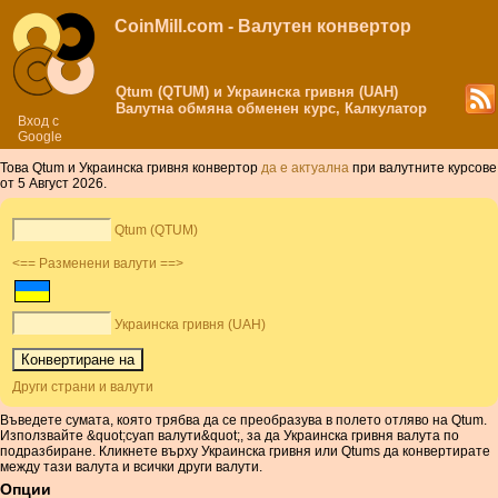
CoinMill.com - Валутен конвертор
Qtum (QTUM) и Украинска гривня (UAH)
Валутна обмяна обменен курс, Калкулатор
Вход с
Google
Това Qtum и Украинска гривня конвертор
да е актуална
при валутните курсове
от 5 Август 2026.
Qtum (QTUM)
<== Разменени валути ==>
Украинска гривня (UAH)
Други страни и валути
Въведете сумата, която трябва да се преобразува в полето отляво на Qtum.
Използвайте &quot;суап валути&quot;, за да Украинска гривня валута по
подразбиране. Кликнете върху Украинска гривня или Qtums да конвертирате
между тази валута и всички други валути.
Опции