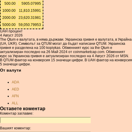
500.00
5905.07995
1000.00
11,810.15991
2000.00
23,620.31981
5000.00
59,050.79953
UAH процент
4 Август 2026
The Qtum е валутата, в няма държави. Украинска гривня е валутата, в Украйна
(UA, UKR). Символът за QTUM могат да бъдат написани QTUM. Украинска
гривня е разделена на 100 kopiykas. Обменният курс за the Qtum е
актуализиран последно на 26 Май 2024 от coinmarketcap.com. Обменният
курс за Украинска гривня е актуализиран последно на 4 Август 2026 от MSN.
В QTUM фактор на конверсия 15 значещи цифри. В UAH фактор на конверсия
5 значещи цифри.
От валути
ADA
AED
AFN
ALL
Оставете коментар
AMD
Коментар заглавие:
ANC
ANG
Вашият коментар:
AOA