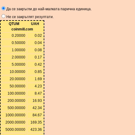
Да се ​​закръгли до най-малката парична единица.
Не се закръглят резултати.
QTUM
UAH
coinmill.com
0.20000
0.02
0.50000
0.04
1.00000
0.08
2.00000
0.17
5.00000
0.42
10.00000
0.85
20.00000
1.69
50.00000
4.23
100.00000
8.47
200.00000
16.93
500.00000
42.34
1000.00000
84.67
2000.00000
169.35
5000.00000
423.36