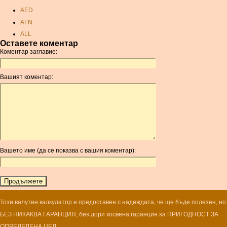
AED
AFN
ALL
Оставете коментар
AMD
Коментар заглавие:
ANC
ANG
Вашият коментар:
AOA
ARDR
ARG
ARS
AUD
AUR
Вашето име (да се показва с вашия коментар):
AWG
AZN
BAM
BBD
BCH
Този валутен калкулатор е предоставен с надеждата, че ще бъде полезен, но
BCN
БЕЗ НИКАКВА ГАРАНЦИЯ, без дори косвена гаранция за ПРИГОДНОСТ ЗА
BDT
ОПРЕДЕЛЕНА ЦЕЛ.