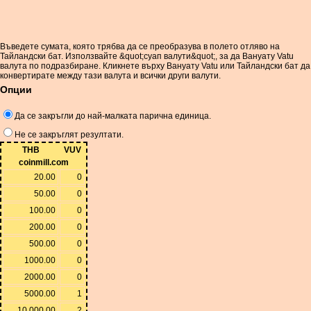
Въведете сумата, която трябва да се преобразува в полето отляво на
Тайландски бат. Използвайте &quot;суап валути&quot;, за да Вануату Vatu
валута по подразбиране. Кликнете върху Вануату Vatu или Тайландски бат да
конвертирате между тази валута и всички други валути.
Опции
Да се ​​закръгли до най-малката парична единица.
Не се закръглят резултати.
THB
VUV
coinmill.com
20.00
0
50.00
0
100.00
0
200.00
0
500.00
0
1000.00
0
2000.00
0
5000.00
1
10,000.00
2