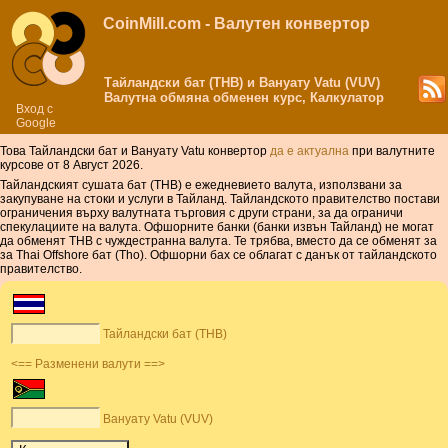
CoinMill.com - Валутен конвертор
Тайландски бат (THB) и Вануату Vatu (VUV)
Валутна обмяна обменен курс, Калкулатор
Вход с
Google
Това Тайландски бат и Вануату Vatu конвертор
да е актуална
при валутните
курсове от 8 Август 2026.
Тайландският сушата бат (THB) е ежедневието валута, използвани за
закупуване на стоки и услуги в Тайланд. Тайландското правителство постави
ограничения върху валутната търговия с други страни, за да ограничи
спекулациите на валута. Офшорните банки (банки извън Тайланд) не могат
да обменят THB с чуждестранна валута. Те трябва, вместо да се обменят за
за Thai Offshore бат (Tho). Офшорни бах се облагат с данък от тайландското
правителство.
Тайландски бат (THB)
<== Разменени валути ==>
Вануату Vatu (VUV)