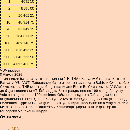
1
4092.50
2
8185.00
5
20,462.25
10
40,924.75
20
81,849.25
50
204,623.25
100
409,246.75
200
818,493.25
500
2,046,233.50
1000
4,092,466.75
VUV процент
8 Август 2026
Тайландски бат е валутата, в Тайланд (TH, THA). Вануату Vatu е валутата, в
Вануату (VU, VUT). Тайландски бат е известен също като Bahts, и Сушата бах.
Символът за THB могат да бъдат написани Bht, и Bt. Символът за VUV могат
да бъдат написани VT. Тайландски бат е разделена на 100 stang. Вануату
Vatu е разделена на 100 centimes. Обменният курс за Тайландски бат е
актуализиран последно на 6 Август 2026 от Международният валутен фонд.
Обменният курс за Вануату Vatu е актуализиран последно на 8 Август 2026 от
MSN. В THB фактор на конверсия 6 значещи цифри. В VUV фактор на
конверсия 5 значещи цифри.
От валути
ADA